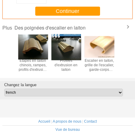
Continuer
Des poignées d'escalier en laiton
Plus
en laiton
Étapes en laiton
Profiles
Escalier en laiton,
55% de c
s pour
chinois, rampes,
d'extrusion en
grille de l'escalier,
contenu en
ers et
profils d'extrusion
laiton
garde-corps
extrusion e
trades
en laiton
métallique
poignée d
iers en
fournisseur
moderne à vendre
l'esca
vre
Changez la langue
Accueil
|
A propos de nous
|
Contact
Vue de bureau