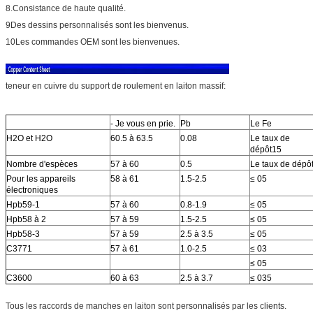
8.Consistance de haute qualité.
9Des dessins personnalisés sont les bienvenus.
10Les commandes OEM sont les bienvenues.
teneur en cuivre du support de roulement en laiton massif:
- Je vous en prie.
Pb
Le Fe
H2O et H2O
60.5 à 63.5
0.08
Le taux de
dépôt15
Nombre d'espèces
57 à 60
0.5
Le taux de dépô
Pour les appareils
58 à 61
1.5-2.5
≤ 05
électroniques
Hpb59-1
57 à 60
0.8-1.9
≤ 05
Hpb58 à 2
57 à 59
1.5-2.5
≤ 05
Hpb58-3
57 à 59
2.5 à 3.5
≤ 05
C3771
57 à 61
1.0-2.5
≤ 03
≤ 05
C3600
60 à 63
2.5 à 3.7
≤ 035
Tous les raccords de manches en laiton sont personnalisés par les clients.