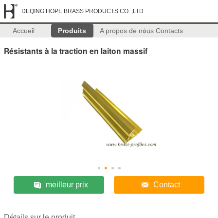
DEQING HOPE BRASS PRODUCTS CO. ,LTD
Accueil
Produits
A propos de nous
Contacts
Résistants à la traction en laiton massif
meilleur prix
Contact
Détails sur le produit