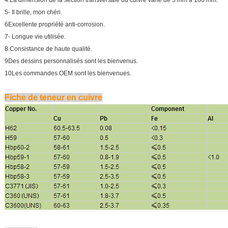
4.La dimension de la section transversale du cuivre varie de 5 mm à 180 mm.
5- Il brille, mon chéri.
6Excellente propriété anti-corrosion.
7- Longue vie utilisée.
8.Consistance de haute qualité.
9Des dessins personnalisés sont les bienvenus.
10Les commandes OEM sont les bienvenues.
Fiche de teneur en cuivre