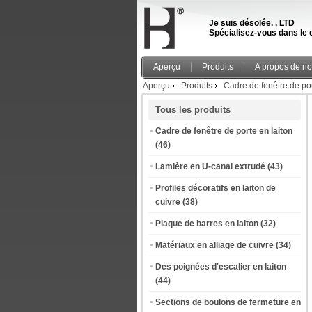
Je suis désolée. , LTD
Spécialisez-vous dans le c
Aperçu
Produits
A propos de n
Aperçu
Produits
Cadre de fenêtre de por
Tous les produits
Cadre de fenêtre de porte en laiton
(46)
Lamière en U-canal extrudé
(43)
Profiles décoratifs en laiton de
cuivre
(38)
Plaque de barres en laiton
(32)
Matériaux en alliage de cuivre
(34)
Des poignées d'escalier en laiton
(44)
Sections de boulons de fermeture en