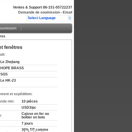
Ventes & Support
86-151-05722237
Demande de soumission
-
Email
Select Language
oumission
tres
et fenêtres
uit:
Le Zhejiang
HOPE BRASS
SGS
Le HK-23
ement et expédition:
ande min:
10 pièces
USD3/pc
Caisse en fer ou
e:
boîtier en bois
7 jours
30% T/T comme