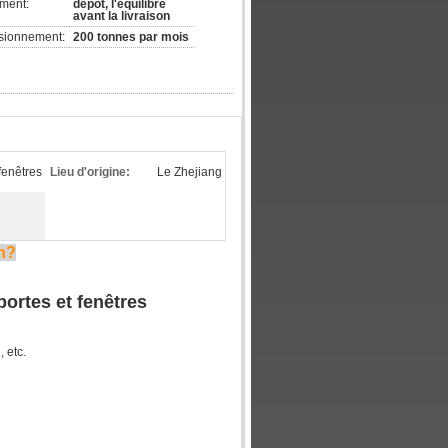
ement:
dépôt, l'équilibre
avant la livraison
isionnement:
200 tonnes par mois
fenêtres
Lieu d'origine:
Le Zhejiang
on?
portes et fenêtres
, etc.