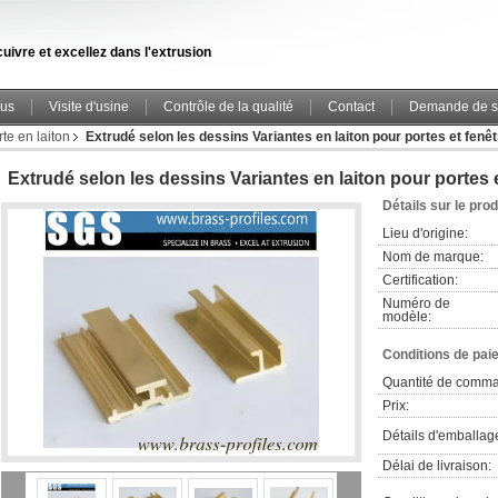
uivre et excellez dans l'extrusion
ous
Visite d'usine
Contrôle de la qualité
Contact
Demande de s
te en laiton
Extrudé selon les dessins Variantes en laiton pour portes et fenê
Extrudé selon les dessins Variantes en laiton pour portes 
Détails sur le prod
Lieu d'origine:
Nom de marque:
Certification:
Numéro de
modèle:
Conditions de pai
Quantité de comm
Prix:
Détails d'emballag
Délai de livraison: