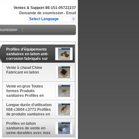
Ventes & Support
86-151-05722237
Demande de soumission
-
Email
Select Language
oumission
Profiles d'équipements
sanitaires en laiton anti-
corrosion fabriqués sur
mesure
Vente à chaud Chine
Fabricant en laiton
Vente en gros Toutes
formes Produits
sanitaires Profiles en
alliage de cuivre
Longue durée d'utilisation
h58 c3604 c3771 Profiles
de produits sanitaires en
laiton
Profiles en laiton
sanitaires de vente en
usine durables avec max
180 mm