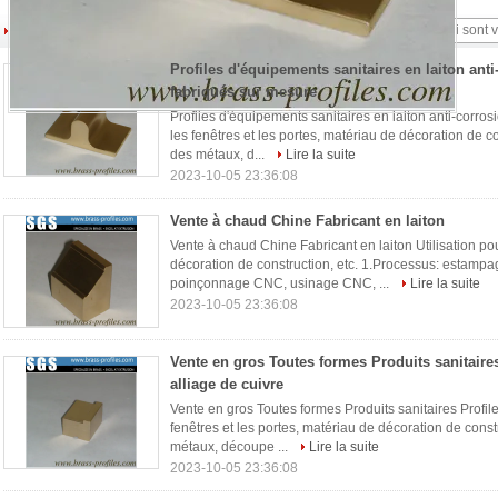
Produits sanitaires à l'extrusion en laiton
(14)
Profiles d'équipements sanitaires en laiton anti
fabriqués sur mesure
Profiles d'équipements sanitaires en laiton anti-corros
les fenêtres et les portes, matériau de décoration de 
des métaux, d...
Lire la suite
2023-10-05 23:36:08
Vente à chaud Chine Fabricant en laiton
Vente à chaud Chine Fabricant en laiton Utilisation pou
décoration de construction, etc. 1.Processus: estamp
poinçonnage CNC, usinage CNC, ...
Lire la suite
2023-10-05 23:36:08
Vente en gros Toutes formes Produits sanitaires
alliage de cuivre
Vente en gros Toutes formes Produits sanitaires Profiles
fenêtres et les portes, matériau de décoration de cons
métaux, découpe ...
Lire la suite
2023-10-05 23:36:08