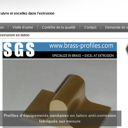
uivre et excellez dans l'extrusion
ous
Visite d'usine
Contrôle de la qualité
Contact
Demande de s
'extrusion en laiton
Vente à chaud Chine Fabricant en laiton