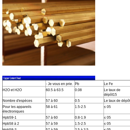
- Je vous en prie.
Pb
Le Fe
H2O et H2O
60.5 à 63.5
0.08
Le taux de
dépôt15
Nombre d'espèces
57 à 60
0.5
Le taux de dépô
Pour les appareils
58 à 61
1.5-2.5
≤ 05
électroniques
Hpb59-1
57 à 60
0.8-1.9
≤ 05
Hpb58 à 2
57 à 59
1.5-2.5
≤ 05
Hpb58-3
57 à 59
2.5 à 3.5
≤ 05