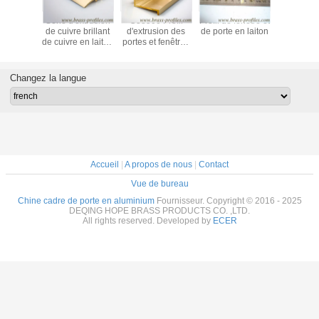
 Casque
Série d'extrusion
C38500 Profil
Profil de fenêtre et
Cadre de 
e ou de
de cuivre brillant
d'extrusion des
de porte en laiton
de porte e
en laiton
de cuivre en laiton
portes et fenêtres
architec
asion
pour les cadres
en cuivre
de portes et
couramment
fenêtres
utilisés
Changez la langue
Accueil
|
A propos de nous
|
Contact
Vue de bureau
Chine cadre de porte en aluminium
Fournisseur. Copyright © 2016 - 2025
DEQING HOPE BRASS PRODUCTS CO. ,LTD.
All rights reserved. Developed by
ECER