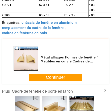
C3771
57 à 61
1.0-2.5
≤ 03
≤ 05
C3600
60 à 63
2.5 à 3.7
≤ 035
châssis de fenêtre en aluminium
Étiquettes:
,
remplacement du cadre de la fenêtre
,
cadres de fenêtres en bois
Métal alliages Formes de fenêtre /
Meubles en cuivre Cadres de
fenêtre H Profiles
Continuer
Cadre de fenêtre de porte en laiton
Plus