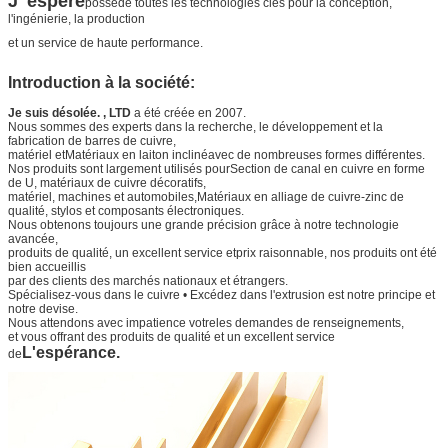
J' espère
possède toutes les technologies clés pour la conception,
l'ingénierie, la production
et un service de haute performance.
Introduction à la société:
Je suis désolée. , LTD
a été créée en 2007.
Nous sommes des experts dans la recherche, le développement et la
fabrication de barres de cuivre,
matériel et
Matériaux en laiton incliné
avec de nombreuses formes différentes.
Nos produits sont largement utilisés pour
Section de canal en cuivre en forme
de U
, matériaux de cuivre décoratifs,
matériel, machines et automobiles,
Matériaux en alliage de cuivre-zinc de
qualité
, stylos et composants électroniques.
Nous obtenons toujours une grande précision grâce à notre technologie
avancée,
produits de qualité, un excellent service et
prix raisonnable, nos produits ont été
bien accueillis
par des clients des marchés nationaux et étrangers.
Spécialisez-vous dans le cuivre • Excédez dans l'extrusion est notre principe et
notre devise.
Nous attendons avec impatience votre
les demandes de renseignements,
et vous offrant des produits de qualité et un excellent service
L'espérance.
de