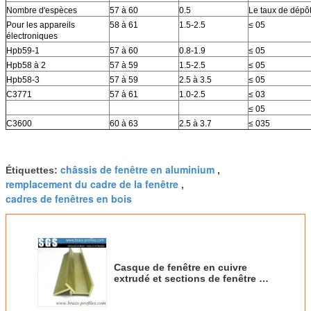
Nombre d'espèces
57 à 60
0.5
Le taux de dépô
Pour les appareils
58 à 61
1.5-2.5
≤ 05
électroniques
Hpb59-1
57 à 60
0.8-1.9
≤ 05
Hpb58 à 2
57 à 59
1.5-2.5
≤ 05
Hpb58-3
57 à 59
2.5 à 3.5
≤ 05
C3771
57 à 61
1.0-2.5
≤ 03
≤ 05
C3600
60 à 63
2.5 à 3.7
≤ 035
châssis de fenêtre en aluminium
Étiquettes:
,
remplacement du cadre de la fenêtre
,
cadres de fenêtres en bois
Casque de fenêtre en cuivre
extrudé et sections de fenêtre en
laiton pour la décoration