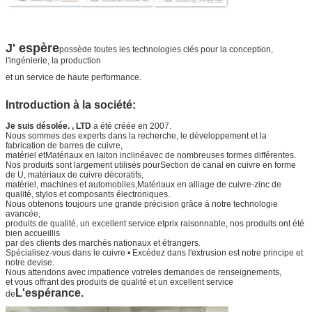
J' espère
possède toutes les technologies clés pour la conception,
l'ingénierie, la production
et un service de haute performance.
Introduction à la société:
Je suis désolée. , LTD
a été créée en 2007.
Nous sommes des experts dans la recherche, le développement et la
fabrication de barres de cuivre,
matériel et
Matériaux en laiton incliné
avec de nombreuses formes différentes.
Nos produits sont largement utilisés pour
Section de canal en cuivre en forme
de U
, matériaux de cuivre décoratifs,
matériel, machines et automobiles,
Matériaux en alliage de cuivre-zinc de
qualité
, stylos et composants électroniques.
Nous obtenons toujours une grande précision grâce à notre technologie
avancée,
produits de qualité, un excellent service et
prix raisonnable, nos produits ont été
bien accueillis
par des clients des marchés nationaux et étrangers.
Spécialisez-vous dans le cuivre • Excédez dans l'extrusion est notre principe et
notre devise.
Nous attendons avec impatience votre
les demandes de renseignements,
et vous offrant des produits de qualité et un excellent service
L'espérance.
de