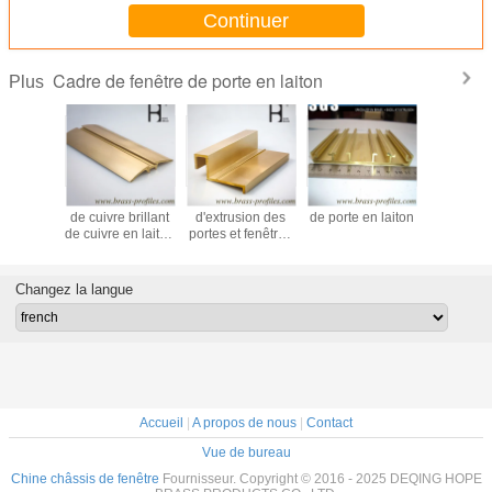
Continuer
Cadre de fenêtre de porte en laiton
Plus
 Casque
Série d'extrusion
C38500 Profil
Profil de fenêtre et
Cadre de 
e ou de
de cuivre brillant
d'extrusion des
de porte en laiton
de porte e
en laiton
de cuivre en laiton
portes et fenêtres
architec
asion
pour les cadres
en cuivre
de portes et
couramment
fenêtres
utilisés
Changez la langue
Accueil
|
A propos de nous
|
Contact
Vue de bureau
Chine châssis de fenêtre
Fournisseur. Copyright © 2016 - 2025 DEQING HOPE