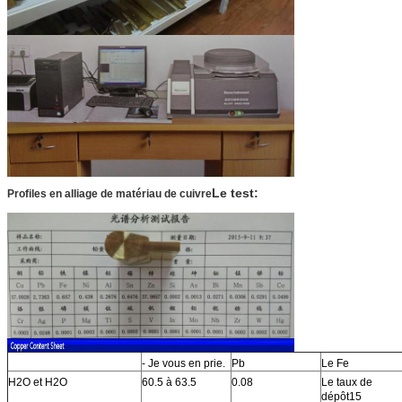
Le test:
Profiles en alliage de matériau de cuivre
- Je vous en prie.
Pb
Le Fe
H2O et H2O
60.5 à 63.5
0.08
Le taux de
dépôt15