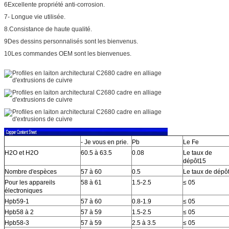
6Excellente propriété anti-corrosion.
7- Longue vie utilisée.
8.Consistance de haute qualité.
9Des dessins personnalisés sont les bienvenus.
10Les commandes OEM sont les bienvenues.
- Je vous en prie.
Pb
Le Fe
H2O et H2O
60.5 à 63.5
0.08
Le taux de
dépôt15
Nombre d'espèces
57 à 60
0.5
Le taux de dépô
Pour les appareils
58 à 61
1.5-2.5
≤ 05
électroniques
Hpb59-1
57 à 60
0.8-1.9
≤ 05
Hpb58 à 2
57 à 59
1.5-2.5
≤ 05
Hpb58-3
57 à 59
2.5 à 3.5
≤ 05