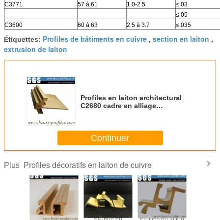
C3771
57 à 61
1.0-2.5
≤ 03
≤ 05
C3600
60 à 63
2.5 à 3.7
≤ 035
Profiles de bâtiments en cuivre
section en laiton
Étiquettes:
,
,
extrusion de laiton
Profiles en laiton architectural
C2680 cadre en alliage
d'extrusions de cuivre
Continuer
Profiles décoratifs en laiton de cuivre
Plus
en laiton
Fenêtres
Experte en
Profiles en laiton
Profiles d