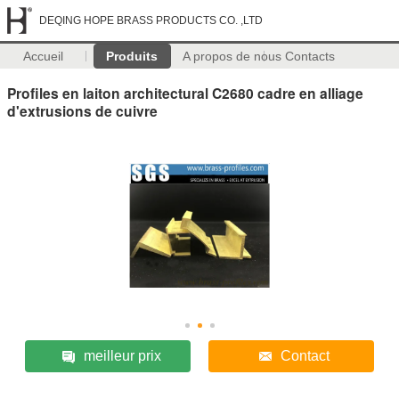
DEQING HOPE BRASS PRODUCTS CO. ,LTD
Accueil
Produits
A propos de nous
Contacts
Profiles en laiton architectural C2680 cadre en alliage
d'extrusions de cuivre
meilleur prix
Contact