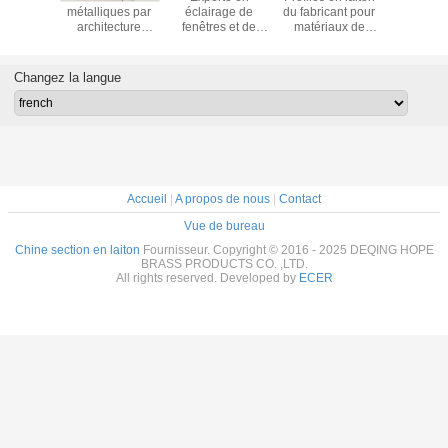
 décoratif
métalliques par
éclairage de
du fabricant pour
décora
s C3800
architecture
fenêtres et de
matériaux de
durab
Casements en
portes en alliage
cuivre décoratifs
laiton Profiles en
de cuivre
sur mesure
cuivre
Changez la langue
Accueil
|
A propos de nous
|
Contact
Vue de bureau
Chine section en laiton
Fournisseur. Copyright © 2016 - 2025 DEQING HOPE
BRASS PRODUCTS CO. ,LTD.
All rights reserved. Developed by
ECER