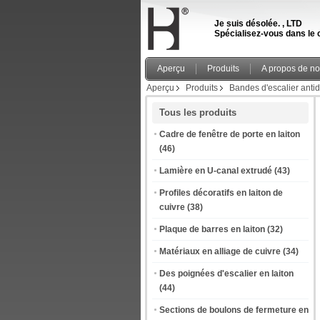
Je suis désolée. , LTD
Spécialisez-vous dans le c
Aperçu
Produits
A propos de n
Aperçu
Produits
Bandes d'escalier anti
Tous les produits
Cadre de fenêtre de porte en laiton
(46)
Lamière en U-canal extrudé
(43)
Profiles décoratifs en laiton de
cuivre
(38)
Plaque de barres en laiton
(32)
Matériaux en alliage de cuivre
(34)
Des poignées d'escalier en laiton
(44)
Sections de boulons de fermeture en