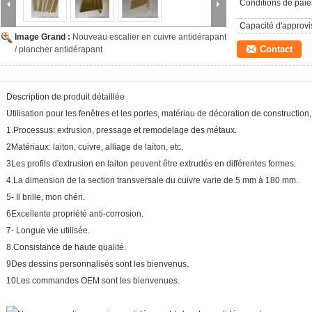
Conditions de pai
Capacité d'approv
Image Grand :
Nouveau escalier en cuivre antidérapant
Contact
/ plancher antidérapant
Description de produit détaillée
Utilisation pour les fenêtres et les portes, matériau de décoration de construction,
1.Processus: extrusion, pressage et remodelage des métaux.
2Matériaux: laiton, cuivre, alliage de laiton, etc.
3Les profils d'extrusion en laiton peuvent être extrudés en différentes formes.
4.La dimension de la section transversale du cuivre varie de 5 mm à 180 mm.
5- Il brille, mon chéri.
6Excellente propriété anti-corrosion.
7- Longue vie utilisée.
8.Consistance de haute qualité.
9Des dessins personnalisés sont les bienvenus.
10Les commandes OEM sont les bienvenues.