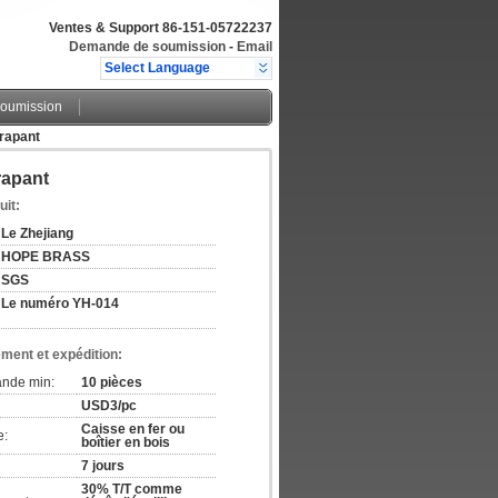
Ventes & Support
86-151-05722237
Demande de soumission
-
Email
Select Language
oumission
érapant
rapant
uit:
Le Zhejiang
HOPE BRASS
SGS
Le numéro YH-014
ement et expédition:
ande min:
10 pièces
USD3/pc
Caisse en fer ou
e:
boîtier en bois
7 jours
30% T/T comme