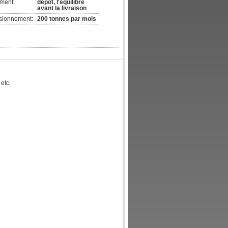
ement:
dépôt, l'équilibre
avant la livraison
isionnement:
200 tonnes par mois
 etc.