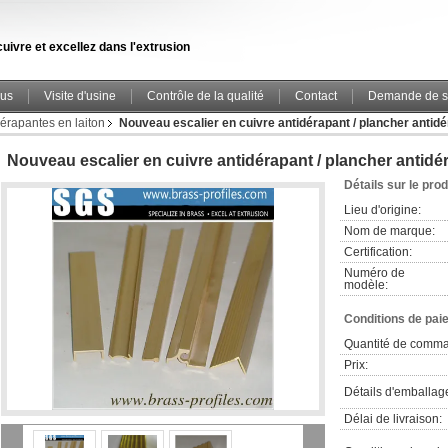
uivre et excellez dans l'extrusion
ous
Visite d'usine
Contrôle de la qualité
Contact
Demande de s
dérapantes en laiton
Nouveau escalier en cuivre antidérapant / plancher antid
Nouveau escalier en cuivre antidérapant / plancher antidé
Détails sur le prod
Lieu d'origine:
Nom de marque:
Certification:
Numéro de
modèle:
Conditions de pai
Quantité de comm
Prix:
Détails d'emballag
Délai de livraison: