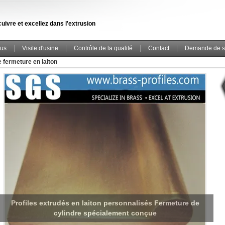
uivre et excellez dans l'extrusion
ous
Visite d'usine
Contrôle de la qualité
Contact
Demande de s
 fermeture en laiton
Des serrures et des clés de porte antiques en laiton de style
sécurisé utilisant un procédé d'extrusion