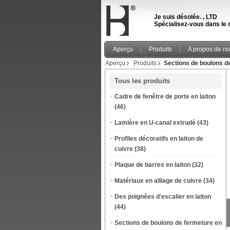
Je suis désolée. , LTD
Spécialisez-vous dans le c
Aperçu
Produits
A propos de n
Aperçu
Produits
Sections de boulons de
Tous les produits
Cadre de fenêtre de porte en laiton
(46)
Lamière en U-canal extrudé
(43)
Profiles décoratifs en laiton de
cuivre
(38)
Plaque de barres en laiton
(32)
Matériaux en alliage de cuivre
(34)
Des poignées d'escalier en laiton
(44)
Sections de boulons de fermeture en