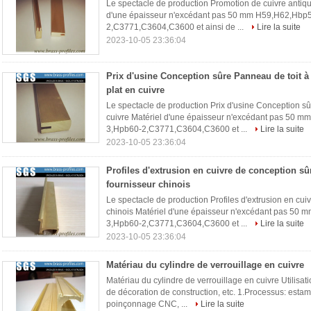
Le spectacle de production Promotion de cuivre antique 
d'une épaisseur n'excédant pas 50 mm H59,H62,Hb
2,C3771,C3604,C3600 et ainsi de ...
Lire la suite
2023-10-05 23:36:04
Prix d'usine Conception sûre Panneau de toit à 
plat en cuivre
Le spectacle de production Prix d'usine Conception sûr
cuivre Matériel d'une épaisseur n'excédant pas 50
3,Hpb60-2,C3771,C3604,C3600 et ...
Lire la suite
2023-10-05 23:36:04
Profiles d'extrusion en cuivre de conception sû
fournisseur chinois
Le spectacle de production Profiles d'extrusion en cui
chinois Matériel d'une épaisseur n'excédant pas 5
3,Hpb60-2,C3771,C3604,C3600 et ...
Lire la suite
2023-10-05 23:36:04
Matériau du cylindre de verrouillage en cuivre
Matériau du cylindre de verrouillage en cuivre Utilisati
de décoration de construction, etc. 1.Processus: est
poinçonnage CNC, ...
Lire la suite