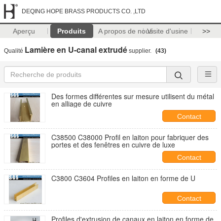
DEQING HOPE BRASS PRODUCTS CO. ,LTD
Aperçu
Produits
A propos de nous
Visite d'usine
>>
Lamière en U-canal extrudé
Qualité
supplier.
(43)
Des formes différentes sur mesure utilisent du métal
en alliage de cuivre
Contact
C38500 C38000 Profil en laiton pour fabriquer des
portes et des fenêtres en cuivre de luxe
Contact
C3800 C3604 Profiles en laiton en forme de U
Contact
Profiles d'extrusion de canaux en laiton en forme de