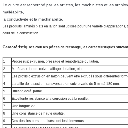
Le cuivre est recherché par les artistes, les machinistes et les archit
malléabilité,
la conductivité et la machinabilité.
Les produits laminés plats en laiton sont utilisés pour une variété d'applications, 
celui de la construction.
Caractéristiques
Pour les pièces de rechange, les caractéristiques suivan
1
Processus: extrusion, pressage et remodelage du laiton.
2
Matériaux: laiton, cuivre, alliage de laiton, etc.
3
Les profils d'extrusion en laiton peuvent être extrudés sous différentes form
4
La taille de la section transversale en cuivre varie de 5 mm à 180 mm.
5
Brillant, doré, jaune.
6
Excellente résistance à la corrosion et à la rouille.
7
Une longue vie.
8
Une consistance de haute qualité.
9
Des dessins personnalisés sont les bienvenus.