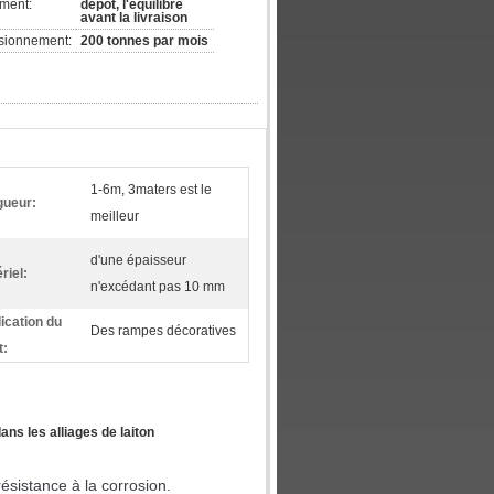
ement:
dépôt, l'équilibre
avant la livraison
isionnement:
200 tonnes par mois
1-6m, 3maters est le
gueur:
meilleur
d'une épaisseur
riel:
n'excédant pas 10 mm
ication du
Des rampes décoratives
t:
ans les alliages de laiton
résistance à la corrosion.