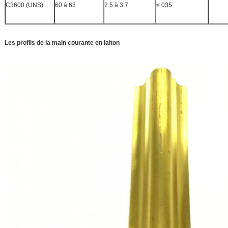
C3600 (UNS)
60 à 63
2.5 à 3.7
≤ 035
Les profils de la main courante en laiton