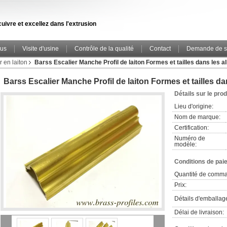
uivre et excellez dans l'extrusion
ous
Visite d'usine
Contrôle de la qualité
Contact
Demande de s
 en laiton
Barss Escalier Manche Profil de laiton Formes et tailles dans les al
Barss Escalier Manche Profil de laiton Formes et tailles dan
Détails sur le prod
Lieu d'origine:
Nom de marque:
Certification:
Numéro de
modèle:
Conditions de pai
Quantité de comm
Prix:
Détails d'emballag
Délai de livraison: