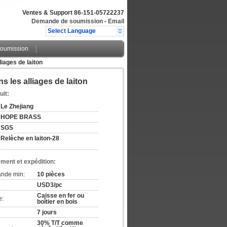
Ventes & Support
86-151-05722237
Demande de soumission
-
Email
Select Language
oumission
liages de laiton
s les alliages de laiton
uit:
Le Zhejiang
HOPE BRASS
SGS
Relèche en laiton-28
ement et expédition:
ande min:
10 pièces
USD3/pc
Caisse en fer ou
e:
boîtier en bois
7 jours
30% T/T comme