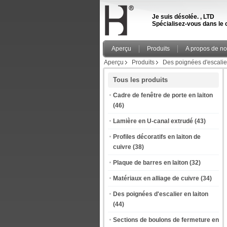
Je suis désolée. , LTD
Spécialisez-vous dans le c
Aperçu
Produits
A propos de n
Aperçu
Produits
Des poignées d'escalier
Tous les produits
Cadre de fenêtre de porte en laiton
(46)
Lamière en U-canal extrudé
(43)
Profiles décoratifs en laiton de
cuivre
(38)
Plaque de barres en laiton
(32)
Matériaux en alliage de cuivre
(34)
Des poignées d'escalier en laiton
(44)
Sections de boulons de fermeture en