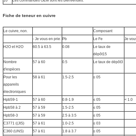
10
Les commandes OEM sont les bienvenues.
Fiche de teneur en cuivre
Le cuivre, non.
Composant
- Je vous en prie.
Pb
Le Fe
Je vous
H2O et H2O
60.5 à 63.5
0.08
Le taux de
dépôt15
Nombre
57 à 60
0.5
Le taux de dépôt3
d'espèces
Pour les
58 à 61
1.5-2.5
≤ 05
appareils
électroniques
Hpb59-1
57 à 60
0.8-1.9
≤ 05
< 1.0
Hpb58 à 2
57 à 59
1.5-2.5
≤ 05
Hpb58-3
57 à 59
2.5 à 3.5
≤ 05
C3771 ((JIS)
57 à 61
1.0-2.5
≤ 03
C360 (UNS)
57 à 61
1.8 à 3.7
≤ 05