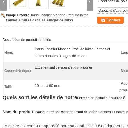
Conditions de pai
Capacité d'approv
Image Grand :
Barss Escalier Manche Profil de laiton
Contact
Formes et tailles dans les alliages de laiton
Description de produit détaillée
Barss Escalier Manche Profil de laiton Formes et
Nom:
Lon
tailles dans les alliages de laiton
Excellent antidérapant et dur à porter
Caractéristique:
Maté
Appl
10 mm à 90 mm
Taille:
proje
Quels sont les détails de notre
?
Formes de profilés en laiton
Nom du produit:
Barss Escalier Manche Profil de laiton Formes et tailles d
Le cuivre est connu et apprécié pour sa conductivité électrique et sa 