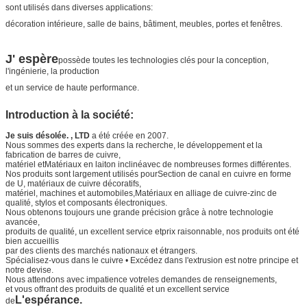
sont utilisés dans diverses applications:
décoration intérieure, salle de bains, bâtiment, meubles, portes et fenêtres.
J' espère
possède toutes les technologies clés pour la conception,
l'ingénierie, la production
et un service de haute performance.
Introduction à la société:
Je suis désolée. , LTD
a été créée en 2007.
Nous sommes des experts dans la recherche, le développement et la
fabrication de barres de cuivre,
matériel et
Matériaux en laiton incliné
avec de nombreuses formes différentes.
Nos produits sont largement utilisés pour
Section de canal en cuivre en forme
de U
, matériaux de cuivre décoratifs,
matériel, machines et automobiles,
Matériaux en alliage de cuivre-zinc de
qualité
, stylos et composants électroniques.
Nous obtenons toujours une grande précision grâce à notre technologie
avancée,
produits de qualité, un excellent service et
prix raisonnable, nos produits ont été
bien accueillis
par des clients des marchés nationaux et étrangers.
Spécialisez-vous dans le cuivre • Excédez dans l'extrusion est notre principe et
notre devise.
Nous attendons avec impatience votre
les demandes de renseignements,
et vous offrant des produits de qualité et un excellent service
L'espérance.
de