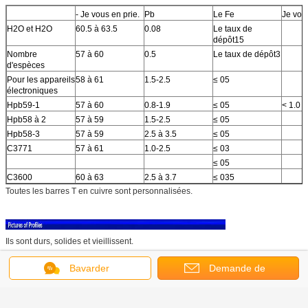
- Je vous en prie.
Pb
Le Fe
Je vous
H2O et H2O
60.5 à 63.5
0.08
Le taux de
dépôt15
Nombre
57 à 60
0.5
Le taux de dépôt3
d'espèces
Pour les appareils
58 à 61
1.5-2.5
≤ 05
électroniques
Hpb59-1
57 à 60
0.8-1.9
≤ 05
< 1.0
Hpb58 à 2
57 à 59
1.5-2.5
≤ 05
Hpb58-3
57 à 59
2.5 à 3.5
≤ 05
C3771
57 à 61
1.0-2.5
≤ 03
≤ 05
C3600
60 à 63
2.5 à 3.7
≤ 035
Toutes les barres T en cuivre sont personnalisées.
Ils sont durs, solides et vieillissent.
Bavarder
Demande de
soumission