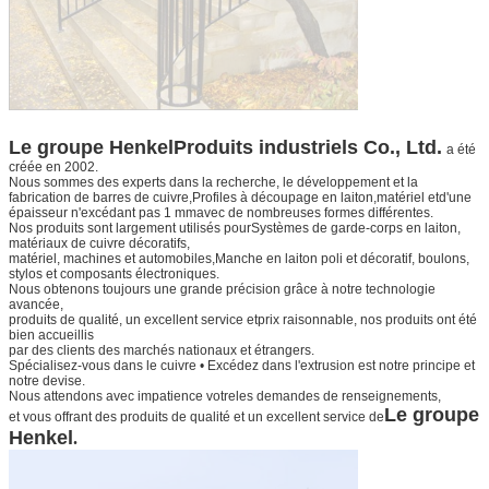
Le groupe Henkel
Produits industriels Co., Ltd.
a été
créée en 2002.
Nous sommes des experts dans la recherche, le développement et la
fabrication de barres de cuivre,
Profiles à découpage en laiton,
matériel et
d'une
épaisseur n'excédant pas 1 mm
avec de nombreuses formes différentes.
Nos produits sont largement utilisés pour
Systèmes de garde-corps en laiton
,
matériaux de cuivre décoratifs,
matériel, machines et automobiles,
Manche en laiton poli et décoratif
, boulons,
stylos et composants électroniques.
Nous obtenons toujours une grande précision grâce à notre technologie
avancée,
produits de qualité, un excellent service et
prix raisonnable, nos produits ont été
bien accueillis
par des clients des marchés nationaux et étrangers.
Spécialisez-vous dans le cuivre • Excédez dans l'extrusion est notre principe et
notre devise.
Nous attendons avec impatience votre
les demandes de renseignements,
Le groupe
et vous offrant des produits de qualité et un excellent service de
Henkel
.