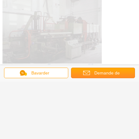
Bavarder
Demande de
soumission