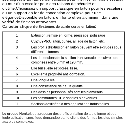
au mur d'un escalier pour des raisons de sécurité et
d'utilité.Choisissez un support classique en laiton pour les escaliers
ou un support en fer de conception complexe pour une
éléganceDisponible en laiton, en fonte et en aluminium dans une
variété de finitions attrayantes.
Caractéristique de
:
Systèmes de garde-corps en laiton
1
Extrusion, remise en forme, pressage, polissage
2
CuZn39Pb3, laiton, cuivre, alliage de laiton, etc.
3
Les profils d'extrusion en laiton peuvent être extrudés sous
différentes formes.
4
Les dimensions de la section transversale en cuivre sont
comprises entre 5 mm et 190 mm.
5
Elle brille, elle est dorée, lisse.
6
Excellente propriété anti-corrosion.
7
Une longue vie.
8
Une consistance de haute qualité.
9
Des dessins personnalisés sont les bienvenus.
10
Les commandes OEM sont les bienvenues.
11
Sections destinées à des applications industrielles.
Le groupe Henkel
peut proposer des profils en laiton de toute forme et pour
toute utilisation spécifique demandée par le client, des formes les plus simples
aux plus complexes.