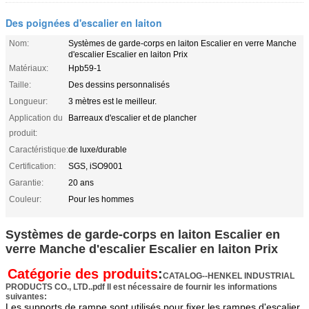
Des poignées d'escalier en laiton
Nom:
Systèmes de garde-corps en laiton Escalier en verre Manche
d'escalier Escalier en laiton Prix
Matériaux:
Hpb59-1
Taille:
Des dessins personnalisés
Longueur:
3 mètres est le meilleur.
Application du
Barreaux d'escalier et de plancher
produit:
Caractéristique:
de luxe/durable
Certification:
SGS, iSO9001
Garantie:
20 ans
Couleur:
Pour les hommes
Systèmes de garde-corps en laiton Escalier en
verre Manche d'escalier Escalier en laiton Prix
Catégorie des produits
:
CATALOG--HENKEL INDUSTRIAL
PRODUCTS CO., LTD..pdf Il est nécessaire de fournir les informations
suivantes:
Les supports de rampe sont utilisés pour fixer les rampes d'escalier