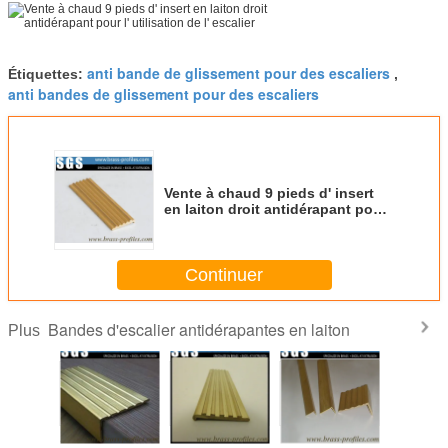
anti bande de glissement pour des escaliers
Étiquettes:
,
anti bandes de glissement pour des escaliers
Vente à chaud 9 pieds d' insert
en laiton droit antidérapant pour
l' utilisation de l' escalier
Continuer
Bandes d'escalier antidérapantes en laiton
Plus
ssu
Sécurité Carreaux
Parties d'escaliers
Résistant au
Étagère en