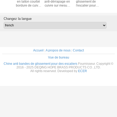
apant à
en laiton courbé
anti-dérrapage en
glissement de
antidérap
 en laiton
bordure de cuivre
cuivre sur mesure
l'escalier pour
cuivre séc
f pour
anti-dérapant
pour les hôtels et
plancher
 / narines
les maisons
universel
apantes
Changez la langue
Accueil
|
A propos de nous
|
Contact
Vue de bureau
Chine anti bandes de glissement pour des escaliers
Fournisseur. Copyright ©
2016 - 2025 DEQING HOPE BRASS PRODUCTS CO. ,LTD.
All rights reserved. Developed by
ECER