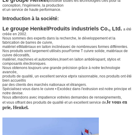
possède toutes les technologies clés pour la
conception, l'ingénierie, la production
et un service de haute performance.
Introduction à la société:
Le groupe Henkel
Produits industriels Co., Ltd.
a été
créée en 2002.
Nous sommes des experts dans la recherche, le développement et la
fabrication de barres de cuivre,
matériel et
Matériaux en laiton incliné
avec de nombreuses formes différentes.
Nos produits sont largement utilisés pour
Forme T cuivre solide
, matériaux de
cuivre décoratifs,
matériel, machines et automobiles,
Insert en laiton antidérapant
, stylos et
composants électroniques.
Nous obtenons toujours une grande précision grâce à notre technologie
avancée,
produits de qualité, un excellent service et
prix raisonnable, nos produits ont été
bien accueillis
par des clients des marchés nationaux et étrangers.
Spécialisez-vous dans le cuivre • Excédez dans l'extrusion est notre principe et
notre devise.
Nous attendons avec impatience votre
les demandes de renseignements,
Je vous en
et vous offrant des produits de qualité et un excellent service de
prie, Henkel.