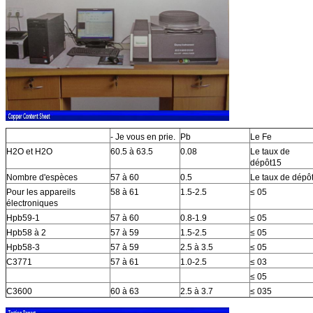
- Je vous en prie.
Pb
Le Fe
H2O et H2O
60.5 à 63.5
0.08
Le taux de
dépôt15
Nombre d'espèces
57 à 60
0.5
Le taux de dépô
Pour les appareils
58 à 61
1.5-2.5
≤ 05
électroniques
Hpb59-1
57 à 60
0.8-1.9
≤ 05
Hpb58 à 2
57 à 59
1.5-2.5
≤ 05
Hpb58-3
57 à 59
2.5 à 3.5
≤ 05
C3771
57 à 61
1.0-2.5
≤ 03
≤ 05
C3600
60 à 63
2.5 à 3.7
≤ 035