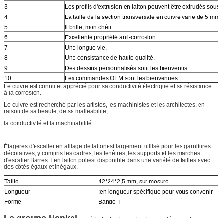
3
Les profils d'extrusion en laiton peuvent être extrudés sou
4
La taille de la section transversale en cuivre varie de 5 
5
Il brille, mon chéri.
6
Excellente propriété anti-corrosion.
7
Une longue vie.
8
Une consistance de haute qualité.
9
Des dessins personnalisés sont les bienvenus.
10
Les commandes OEM sont les bienvenues.
Le cuivre est connu et apprécié pour sa conductivité électrique et sa résistance
à la corrosion.
Le cuivre est recherché par les artistes, les machinistes et les architectes, en
raison de sa beauté, de sa malléabilité,
la conductivité et la machinabilité.
Étagères d'escalier en alliage de laiton
est largement utilisé pour les garnitures
décoratives, y compris les cadres, les fenêtres, les supports et les marches
d'escalier.
Barres T en laiton poli
est disponible dans une variété de tailles avec
des côtés égaux et inégaux.
Taille
42*24*2,5 mm, sur mesure
Longueur
:
en longueur spécifique pour vous convenir
Forme
Bande T
Le groupe Henkel