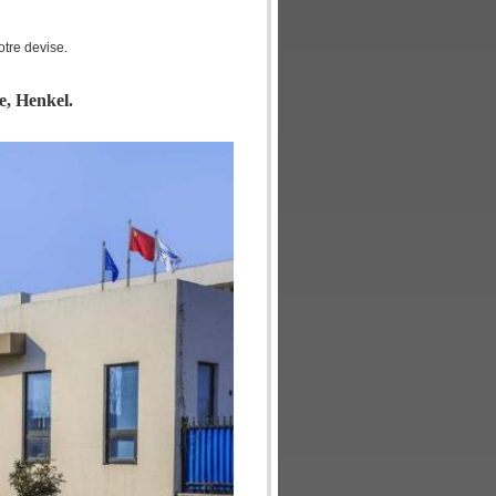
otre devise.
e, Henkel.