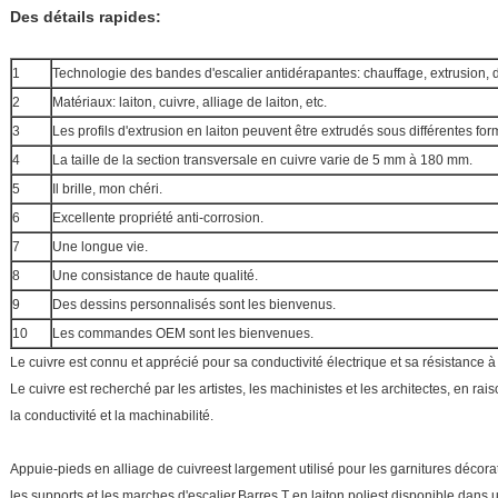
Des détails rapides:
1
Technologie des bandes d'escalier antidérapantes: chauffage, extrusion,
2
Matériaux: laiton, cuivre, alliage de laiton, etc.
3
Les profils d'extrusion en laiton peuvent être extrudés sous différentes for
4
La taille de la section transversale en cuivre varie de 5 mm à 180 mm.
5
Il brille, mon chéri.
6
Excellente propriété anti-corrosion.
7
Une longue vie.
8
Une consistance de haute qualité.
9
Des dessins personnalisés sont les bienvenus.
10
Les commandes OEM sont les bienvenues.
Le cuivre est connu et apprécié pour sa conductivité électrique et sa résistance à 
Le cuivre est recherché par les artistes, les machinistes et les architectes, en rai
la conductivité et la machinabilité.
Appuie-pieds en alliage de cuivre
est largement utilisé pour les garnitures décorat
les supports et les marches d'escalier.
Barres T en laiton poli
est disponible dans u