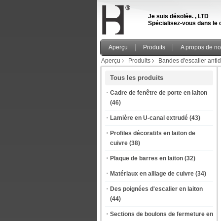
Je suis désolée. , LTD
Spécialisez-vous dans le c
Aperçu
Produits
A propos de n
Aperçu
Produits
Bandes d'escalier anti
Tous les produits
Cadre de fenêtre de porte en laiton
(46)
Lamière en U-canal extrudé
(43)
Profiles décoratifs en laiton de
cuivre
(38)
Plaque de barres en laiton
(32)
Matériaux en alliage de cuivre
(34)
Des poignées d'escalier en laiton
(44)
Sections de boulons de fermeture en