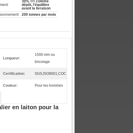
30% T/T comme
ement:
dépôt, l'équilibre
avant la livraison
isionnement:
200 tonnes par mois
1500 mm ou
Longueur:
bricolage
Certification:
SGS,ISO9001,COC
Couleur:
Pour les hommes
er en laiton pour la