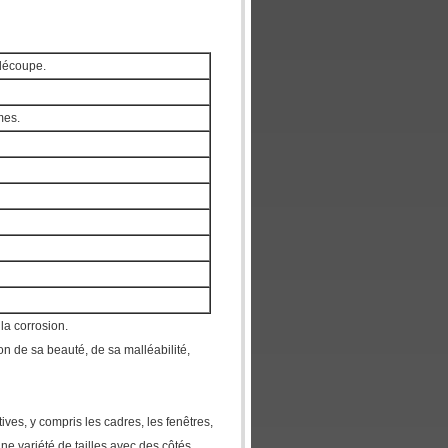
 découpe.
mes.
la corrosion.
son de sa beauté, de sa malléabilité,
ives, y compris les cadres, les fenêtres,
ne variété de tailles avec des côtés