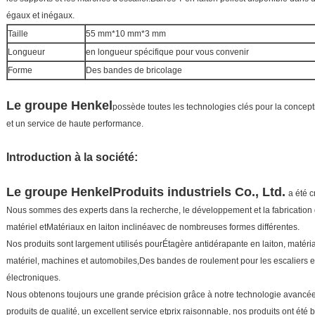
égaux et inégaux.
Taille
55 mm*10 mm*3 mm
Longueur
en longueur spécifique pour vous convenir
Forme
Des bandes de bricolage
Le groupe Henkel
possède toutes les technologies clés pour la conceptio
et un service de haute performance.
Introduction à la société:
Le groupe Henkel
Produits industriels Co., Ltd.
a été 
Nous sommes des experts dans la recherche, le développement et la fabrication 
matériel et
Matériaux en laiton incliné
avec de nombreuses formes différentes.
Nos produits sont largement utilisés pour
Étagère antidérapante en laiton
, matéri
matériel, machines et automobiles,
Des bandes de roulement pour les escaliers e
électroniques.
Nous obtenons toujours une grande précision grâce à notre technologie avancée
produits de qualité, un excellent service et
prix raisonnable, nos produits ont été b