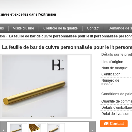
uivre et excellez dans l'extrusion
ous
Visite d'usine
Contrôle de la qualité
Contact
Demande de s
iton
La feuille de bar de cuivre personnalisée pour le lit personnalisée person
La feuille de bar de cuivre personnalisée pour le lit perso
Détails sur le prod
Lieu d'origine:
Nom de marque:
Certification:
Numéro de
modèle:
Conditions de pai
Quantité de comm
Détails d'emballag
Délai de livraison:
Contact