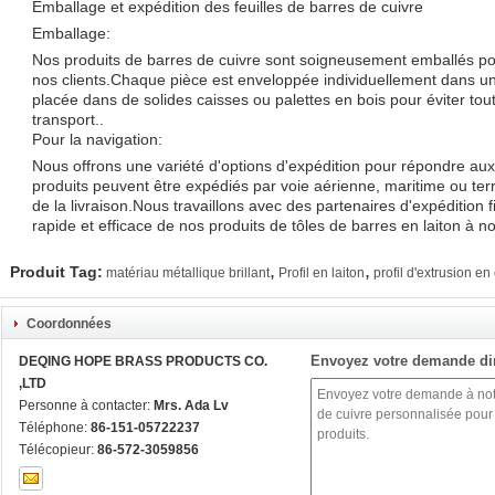
Emballage et expédition des feuilles de barres de cuivre
Emballage:
Nos produits de barres de cuivre sont soigneusement emballés pou
nos clients.Chaque pièce est enveloppée individuellement dans un
placée dans de solides caisses ou palettes en bois pour éviter t
transport..
Pour la navigation:
Nous offrons une variété d'options d'expédition pour répondre aux
produits peuvent être expédiés par voie aérienne, maritime ou terre
de la livraison.Nous travaillons avec des partenaires d'expédition f
rapide et efficace de nos produits de tôles de barres en laiton à n
,
,
Produit Tag:
matériau métallique brillant
Profil en laiton
profil d'extrusion en
Coordonnées
Envoyez votre demande di
DEQING HOPE BRASS PRODUCTS CO.
,LTD
Personne à contacter:
Mrs. Ada Lv
Téléphone:
86-151-05722237
Télécopieur:
86-572-3059856