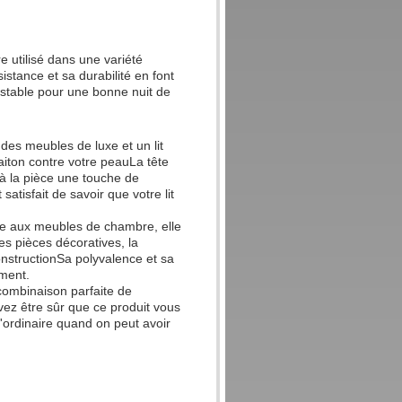
re utilisé dans une variété
istance et sa durabilité en font
t stable pour une bonne nuit de
s meubles de luxe et un lit
laiton contre votre peauLa tête
 à la pièce une touche de
atisfait de savoir que votre lit
tée aux meubles de chambre, elle
es pièces décoratives, la
onstructionSa polyvalence et sa
ement.
 combinaison parfaite de
vez être sûr que ce produit vous
'ordinaire quand on peut avoir