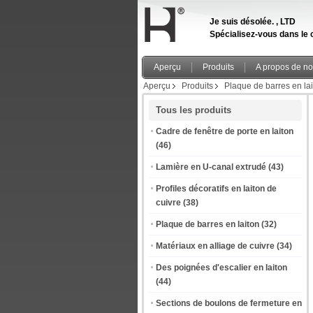
Je suis désolée. , LTD
Spécialisez-vous dans le c
Aperçu
Produits
A propos de n
Aperçu
Produits
Plaque de barres en la
Tous les produits
Cadre de fenêtre de porte en laiton
(46)
Lamière en U-canal extrudé
(43)
Profiles décoratifs en laiton de
cuivre
(38)
Plaque de barres en laiton
(32)
Matériaux en alliage de cuivre
(34)
Des poignées d'escalier en laiton
(44)
Sections de boulons de fermeture en