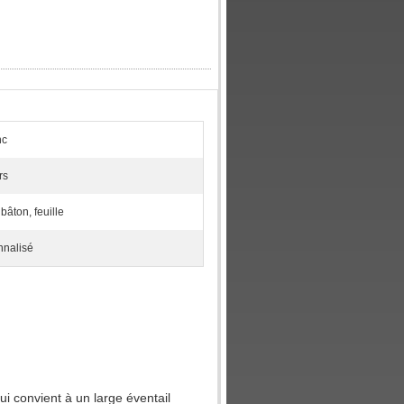
nc
rs
 bâton, feuille
nnalisé
qui convient à un large éventail