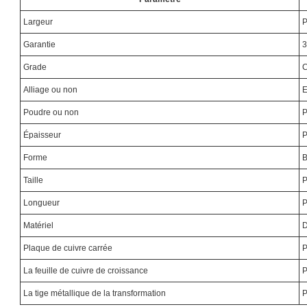
Largeur
P
Garantie
3
Grade
Alliage ou non
E
Poudre ou non
P
Épaisseur
P
Forme
B
Taille
P
Longueur
P
Matériel
D
Plaque de cuivre carrée
P
La feuille de cuivre de croissance
P
La tige métallique de la transformation
P