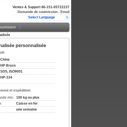
Ventes & Support
86-151-05722237
Demande de soumission
-
Email
Select Language
oumission
nalisée
nnalisée personnalisée
uit:
Chine
HP Brass
SGS, ISO9001
HP-334
ement et expédition:
ande min:
100 kg ou plus
e:
Caisse en fer
une semaine