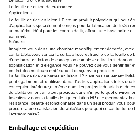
Le bâton d'or de la sagesse
La feuille de cuivre de croissance
Applications:
La feuille de tige en laiton HP est un produit polyvalent qui peut êt
d'applications.spécialement conçus pour la fabrication de litsSa rés
un matériau idéal pour les cadres de lit, offrant une base solide e
sommeil.
Scénario:
Imaginez-vous dans une chambre magnifiquement décorée, avec de
confortable.vous sentez la surface lisse et fraîche de la feuille de 
d'une barre en laiton de conception complexe attire l'œil, donnant
sophistication et d'élégance.Vous ne pouvez que vous sentir fier et s
est fait des meilleurs matériaux et conçu avec précision..
La feuille de tige de barres en laiton HP n'est pas seulement limi
peut également être utilisée dans d'autres applications telles que l
conception intérieure,et même dans les projets industriels et de c
durabilité en font un atout précieux dans n'importe quel environn
Investissez dans la feuille de tige en laiton HP et expérimentez la
résistance, beauté et fonctionnalité dans un seul produit.vous pou
procurera une satisfaction durableAlors pourquoi se contenter de l
l'extraordinaire?
Emballage et expédition