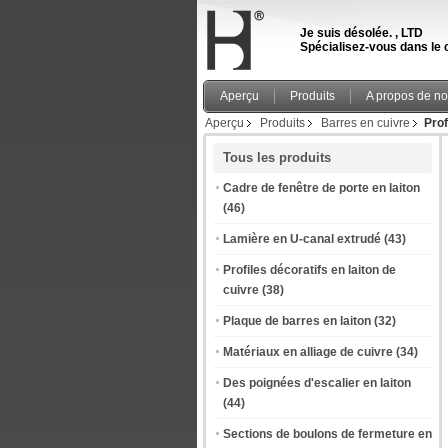
Je suis désolée. , LTD
Spécialisez-vous dans le c
Aperçu
Produits
A propos de n
Aperçu
Produits
Barres en cuivre
Prof
Tous les produits
Cadre de fenêtre de porte en laiton
(46)
Lamière en U-canal extrudé
(43)
Profiles décoratifs en laiton de
cuivre
(38)
Plaque de barres en laiton
(32)
Matériaux en alliage de cuivre
(34)
Des poignées d'escalier en laiton
(44)
Sections de boulons de fermeture en