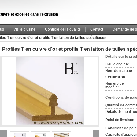
uivre et excellez dans l'extrusion
ous
Visite d'usine
Contrôle de la qualité
Contact
Demande de s
iles T en cuivre d'or et profils T en laiton de tailles spécifiques
Profiles T en cuivre d'or et profils T en laiton de tailles spé
Détails sur le prod
Lieu d'origine:
Nom de marque:
Certification:
Numéro de
modèle:
Conditions de pai
Quantité de comm
Détails d'emballag
Délai de livraison:
Conditions de pai
Capacité d'approv