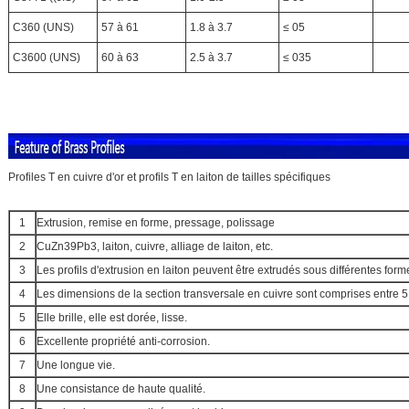
C360 (UNS)
57 à 61
1.8 à 3.7
≤ 05
C3600 (UNS)
60 à 63
2.5 à 3.7
≤ 035
Profiles T en cuivre d'or et profils T en laiton de tailles spécifiques
1
Extrusion, remise en forme, pressage, polissage
2
CuZn39Pb3, laiton, cuivre, alliage de laiton, etc.
3
Les profils d'extrusion en laiton peuvent être extrudés sous différentes form
4
Les dimensions de la section transversale en cuivre sont comprises entre
5
Elle brille, elle est dorée, lisse.
6
Excellente propriété anti-corrosion.
7
Une longue vie.
8
Une consistance de haute qualité.