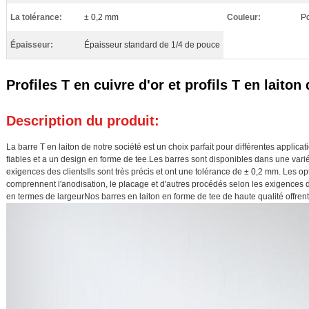
La tolérance:
± 0,2 mm
Couleur:
P
Épaisseur:
Épaisseur standard de 1/4 de pouce
Profiles T en cuivre d'or et profils T en laiton
Description du produit:
La barre T en laiton de notre société est un choix parfait pour différentes applicati
fiables et a un design en forme de tee.Les barres sont disponibles dans une variét
exigences des clientsIls sont très précis et ont une tolérance de ± 0,2 mm. Les op
comprennent l'anodisation, le placage et d'autres procédés selon les exigences 
en termes de largeurNos barres en laiton en forme de tee de haute qualité offrent