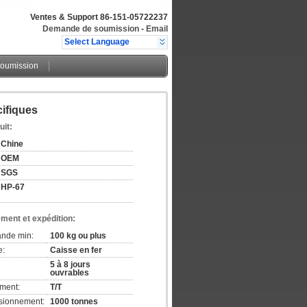
Ventes & Support
86-151-05722237
Demande de soumission
-
Email
Select Language
oumission
cifiques
uit:
Chine
OEM
SGS
HP-67
ement et expédition:
ande min:
100 kg ou plus
e:
Caisse en fer
5 à 8 jours
ouvrables
ement:
T/T
isionnement:
1000 tonnes