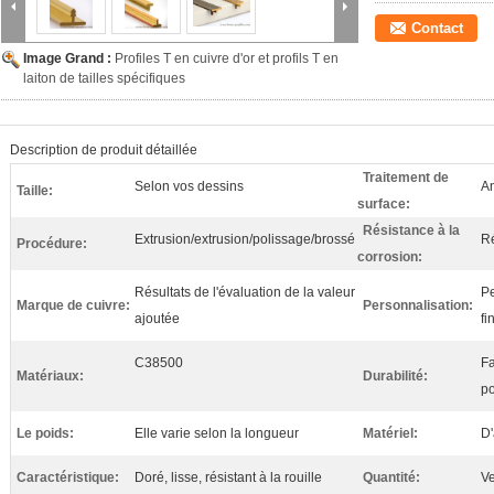
Contact
Image Grand :
Profiles T en cuivre d'or et profils T en
laiton de tailles spécifiques
Description de produit détaillée
Traitement de
Selon vos dessins
An
Taille:
surface:
Résistance à la
Extrusion/extrusion/polissage/brossé
Ré
Procédure:
corrosion:
Résultats de l'évaluation de la valeur
Pe
Marque de cuivre:
Personnalisation:
ajoutée
fi
C38500
Fa
Matériaux:
Durabilité:
po
Le poids:
Elle varie selon la longueur
Matériel:
D'
Caractéristique:
Doré, lisse, résistant à la rouille
Quantité:
Ve