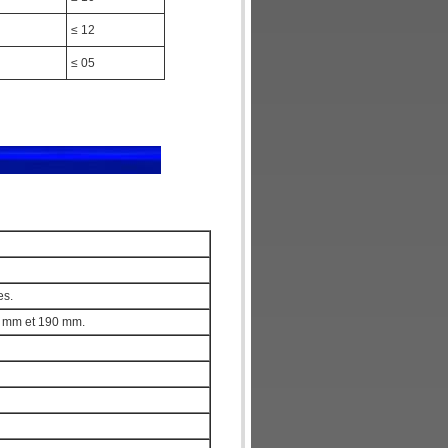
≤ 12
≤ 05
es.
 5 mm et 190 mm.