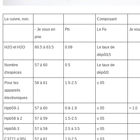
Le cuivre, non.
Composant
- Je vous en
Pb
Le Fe
Je vou
prie.
H2O et H2O
60.5 à 63.5
0.08
Le taux de
dépôt15
Nombre
57 à 60
0.5
Le taux de
d'espèces
dépôt3
Pour les
58 à 61
1.5-2.5
≤ 05
appareils
électroniques
Hpb59-1
57 à 60
0.8-1.9
≤ 05
< 1.0
Hpb58 à 2
57 à 59
1.5-2.5
≤ 05
Hpb58-3
57 à 59
2.5 à 3.5
≤ 05
C3771 ((JIS)
57 à 61
1.0-2.5
≤ 03