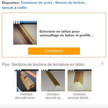
Fermeture de porte
Serrure de fenêtre
Étiquettes:
,
,
serrure à coffre
Extrusion en laiton pour
verrouillage en laiton et profilés
de sécurité
Continuer
Sections de boulons de fermeture en laiton
Plus
ion de
Système
Système
Système
Profiles e
e sortie
classique
classique
classique
en lai
pour les
décoratif serrures
sécurisé de
sécurisé Spindles
personna
lés de
et clés de porte en
serrures et clés de
de verrouillage de
Fermetu
age et de
laiton utilisant le
porte en laiton
porte en laiton
cylin