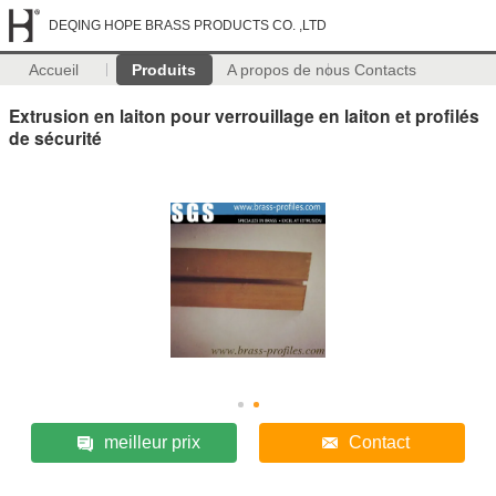
DEQING HOPE BRASS PRODUCTS CO. ,LTD
Accueil
Produits
A propos de nous
Contacts
Extrusion en laiton pour verrouillage en laiton et profilés
de sécurité
meilleur prix
Contact