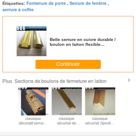
Fermeture de porte
Serrure de fenêtre
Étiquettes:
,
,
serrure à coffre
Belle serrure en cuivre durable /
boulon en laiton flexible
décoratif
Continuer
Sections de boulons de fermeture en laiton
Plus
ion de
Système
Système
Système
Profiles e
e sortie
classique
classique
classique
en lai
pour les
décoratif serrures
sécurisé de
sécurisé Spindles
personna
lés de
et clés de porte en
serrures et clés de
de verrouillage de
Fermetu
age et de
laiton utilisant le
porte en laiton
porte en laiton
cylin