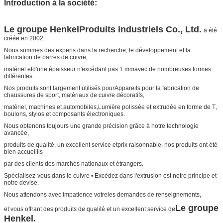
Introduction à la société:
Le groupe Henkel
Produits industriels Co., Ltd.
a été
créée en 2002.
Nous sommes des experts dans la recherche, le développement et la
fabrication de barres de cuivre,
matériel et
d'une épaisseur n'excédant pas 1 mm
avec de nombreuses formes
différentes.
Nos produits sont largement utilisés pour
Appareils pour la fabrication de
chaussures de sport
, matériaux de cuivre décoratifs,
matériel, machines et automobiles,
Lumière polissée et extrudée en forme de T
,
boulons, stylos et composants électroniques.
Nous obtenons toujours une grande précision grâce à notre technologie
avancée,
produits de qualité, un excellent service et
prix raisonnable, nos produits ont été
bien accueillis
par des clients des marchés nationaux et étrangers.
Spécialisez-vous dans le cuivre • Excédez dans l'extrusion est notre principe et
notre devise.
Nous attendons avec impatience votre
les demandes de renseignements,
Le groupe
et vous offrant des produits de qualité et un excellent service de
Henkel
.