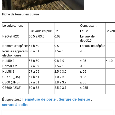
Fiche de teneur en cuivre
Le cuivre, non.
Composant
- Je vous en prie.
Pb
Le Fe
Je vou
H2O et H2O
60.5 à 63.5
0.08
Le taux de
dépôt15
Nombre d'espèces
57 à 60
0.5
Le taux de dépôt3
Pour les appareils
58 à 61
1.5-2.5
≤ 05
électroniques
Hpb59-1
57 à 60
0.8-1.9
≤ 05
< 1.0
Hpb58 à 2
57 à 59
1.5-2.5
≤ 05
Hpb58-3
57 à 59
2.5 à 3.5
≤ 05
C3771 ((JIS)
57 à 61
1.0-2.5
≤ 03
C360 (UNS)
57 à 61
1.8 à 3.7
≤ 05
C3600 (UNS)
60 à 63
2.5 à 3.7
≤ 035
Fermeture de porte
Serrure de fenêtre
Étiquettes:
,
,
serrure à coffre