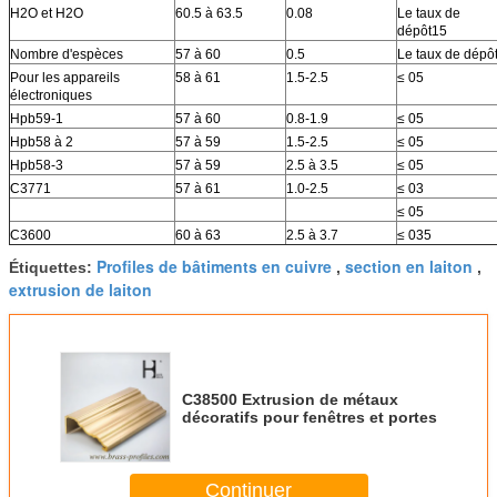
H2O et H2O
60.5 à 63.5
0.08
Le taux de
dépôt15
Nombre d'espèces
57 à 60
0.5
Le taux de dépô
Pour les appareils
58 à 61
1.5-2.5
≤ 05
électroniques
Hpb59-1
57 à 60
0.8-1.9
≤ 05
Hpb58 à 2
57 à 59
1.5-2.5
≤ 05
Hpb58-3
57 à 59
2.5 à 3.5
≤ 05
C3771
57 à 61
1.0-2.5
≤ 03
≤ 05
C3600
60 à 63
2.5 à 3.7
≤ 035
Profiles de bâtiments en cuivre
section en laiton
Étiquettes:
,
,
extrusion de laiton
C38500 Extrusion de métaux
décoratifs pour fenêtres et portes
Continuer