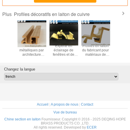
Profiles décoratifs en laiton de cuivre
Plus
en laiton
Fenêtres
Experte en
Profiles en laiton
Profiles d
 décoratif
métalliques par
éclairage de
du fabricant pour
décora
s C3800
architecture
fenêtres et de
matériaux de
durab
Casements en
portes en alliage
cuivre décoratifs
laiton Profiles en
de cuivre
sur mesure
cuivre
Changez la langue
Accueil
|
A propos de nous
|
Contact
Vue de bureau
Chine section en laiton
Fournisseur. Copyright © 2016 - 2025 DEQING HOPE
BRASS PRODUCTS CO. ,LTD.
All rights reserved. Developed by
ECER