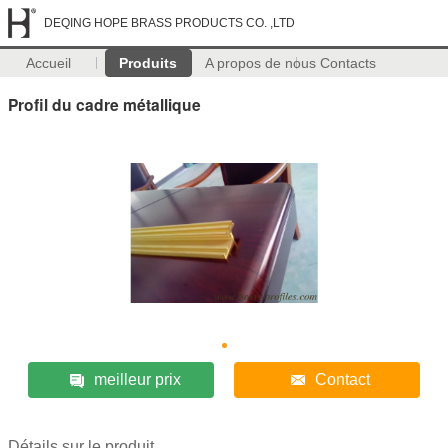
DEQING HOPE BRASS PRODUCTS CO. ,LTD
Accueil
Produits
A propos de nous
Contacts
Profil du cadre métallique
meilleur prix
Contact
Détails sur le produit