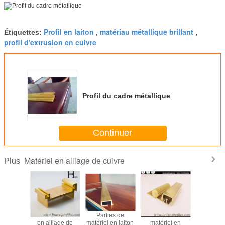
Profil en laiton
matériau métallique brillant
Étiquettes:
,
,
profil d'extrusion en cuivre
Profil du cadre métallique
Continuer
Matériel en alliage de cuivre
Plus
e et la
Portes et fenêtres
Parties de
Parties de
Profil
 sont en
en alliage de
matériel en laiton
matériel en
matéria