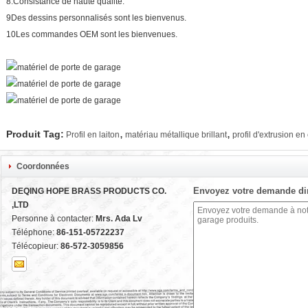
8.Consistance de haute qualité.
9Des dessins personnalisés sont les bienvenus.
10Les commandes OEM sont les bienvenues.
,
,
Produit Tag:
Profil en laiton
matériau métallique brillant
profil d'extrusion en
Coordonnées
Envoyez votre demande di
DEQING HOPE BRASS PRODUCTS CO.
,LTD
Personne à contacter:
Mrs. Ada Lv
Téléphone:
86-151-05722237
Télécopieur:
86-572-3059856