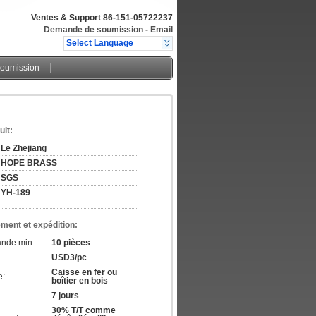
Ventes & Support
86-151-05722237
Demande de soumission
-
Email
Select Language
oumission
uit:
Le Zhejiang
HOPE BRASS
SGS
YH-189
ement et expédition:
ande min:
10 pièces
USD3/pc
Caisse en fer ou
e:
boîtier en bois
7 jours
30% T/T comme