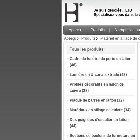
Je suis désolée. , LTD
Spécialisez-vous dans le c
Aperçu
Produits
A propos de n
Aperçu
Produits
Matériel en alliage de 
Tous les produits
Cadre de fenêtre de porte en laiton
(46)
Lamière en U-canal extrudé
(43)
Profiles décoratifs en laiton de
cuivre
(38)
Plaque de barres en laiton
(32)
Matériaux en alliage de cuivre
(34)
Des poignées d'escalier en laiton
(44)
Sections de boulons de fermeture en