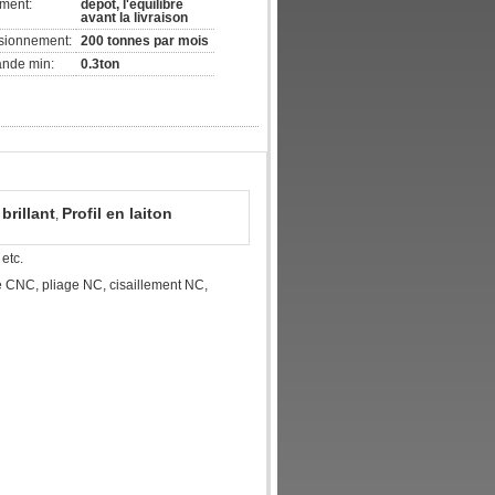
ement:
dépôt, l'équilibre
avant la livraison
isionnement:
200 tonnes par mois
ande min:
0.3ton
brillant
Profil en laiton
,
 etc.
 CNC, pliage NC, cisaillement NC,