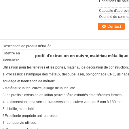
Conditions de pai
Capacité d'approv
Quantité de comm
Contact
Description de produit détaillée
Mettre en
profil d'extrusion en cuivre
matériau métallique 
,
évidence:
Utilisation pour les fenêtres et les portes, matériau de décoration de construction,
1.Processus: estampage des métaux, découpe laser, poinçonnage CNC, usinage
soudage et fabrication de métaux.
2Matériaux: laiton, cuivre, alliage de laiton, etc.
3Les profils d'extrusion en laiton peuvent être extrudés en différentes formes.
4.La dimension de la section transversale du cuivre varie de 5 mm à 180 mm.
5- Il brille, mon chéri.
6Excellente propriété anti-corrosion.
7- Longue vie utilisée.