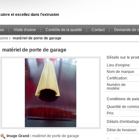
uivre et excellez dans l'extrusion
ous
Visite d'usine
Contrôle de la qualité
Contact
Demande de s
cuivre
matériel de porte de garage
matériel de porte de garage
Détails sur le prod
Lieu d'origine:
Nom de marque:
Certification:
Numéro de
modèle:
Conditions de pai
Quantité de comm
Prix:
Détails d'emballag
Délai de livraison:
Image Grand :
matériel de porte de garage