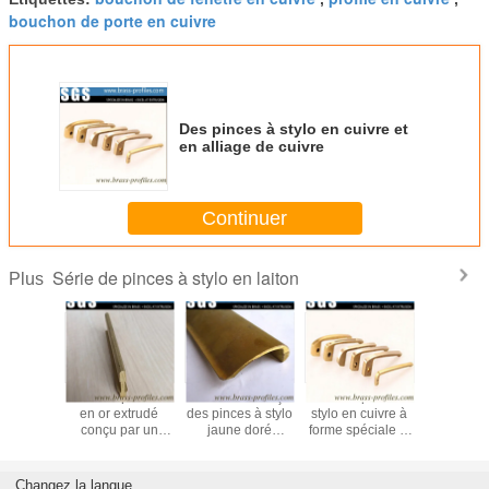
bouchon de porte en cuivre
Des pinces à stylo en cuivre et
en alliage de cuivre
Continuer
Série de pinces à stylo en laiton
Plus
Profiles de
Vente en gros de
Clip de stylo en
Profil de 
pinceau en laiton
pinces à stylo
laiton d'or pour
en or ex
doré durable de
spécialement
décorer le stylo
conçu p
mode pour stylo à
conçues Profiles
cadeau de mode
client d
plume
en alliage de
cuivre
Changez la langue