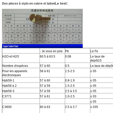
Le test:
Des pinces à stylo en cuivre et laiton
- Je vous en prie.
Pb
Le Fe
H2O et H2O
60.5 à 63.5
0.08
Le taux de
dépôt15
Nombre d'espèces
57 à 60
0.5
Le taux de dépô
Pour les appareils
58 à 61
1.5-2.5
≤ 05
électroniques
Hpb59-1
57 à 60
0.8-1.9
≤ 05
Hpb58 à 2
57 à 59
1.5-2.5
≤ 05
Hpb58-3
57 à 59
2.5 à 3.5
≤ 05
C3771
57 à 61
1.0-2.5
≤ 03
≤ 05
C3600
60 à 63
2.5 à 3.7
≤ 035