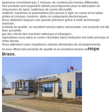
épaisseur n'excédant pas 1 mm
avec de nombreuses formes différentes.
Nos produits sont largement utilisés pour
Appareils pour la fabrication de
chaussures de sport
, matériaux de cuivre décoratifs,
matériel, machines et automobiles,
Des pinces à stylo en cuivre et en laiton
polies et conçues
, boulons, stylos et composants électroniques.
Nous obtenons toujours une grande précision grâce à notre technologie
avancée,
produits de qualité, un excellent service et
prix raisonnable, nos produits ont été
bien accueillis
par des clients des marchés nationaux et étrangers.
Spécialisez-vous dans le cuivre • Excédez dans l'extrusion est notre principe et
notre devise.
Nous attendons avec impatience votre
les demandes de renseignements,
Hope
et vous offrant des produits de qualité et un excellent service de
Brass
.