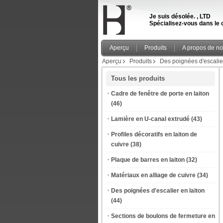
Je suis désolée. , LTD
Spécialisez-vous dans le c
Aperçu
Produits
A propos de n
Aperçu
Produits
Des poignées d'escalier
Tous les produits
Cadre de fenêtre de porte en laiton
(46)
Lamière en U-canal extrudé
(43)
Profiles décoratifs en laiton de
cuivre
(38)
Plaque de barres en laiton
(32)
Matériaux en alliage de cuivre
(34)
Des poignées d'escalier en laiton
(44)
Sections de boulons de fermeture en