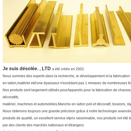
Je suis désolée. , LTD
a été créée en 2002.
Nous sommes des experts dans la recherche, le développement et la fabrication 
en laiton,
matériel et
d'une épaisseur n'excédant pas 1 mm
avec de nombreuses for
Nos produits sont largement utilisés pour
Appareils pour la fabrication de chauss
décoratifs,
matériel, machines et automobiles,
Manche en laiton poli et décoratif
, boulons, s
Nous obtenons toujours une grande précision grâce à notre technologie avancée
produits de qualité, un excellent service et
prix raisonnable, nos produits ont été b
par des clients des marchés nationaux et étrangers.