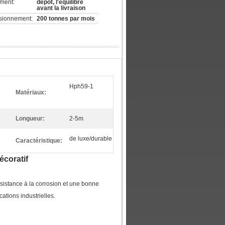
ement:
dépôt, l'équilibre
avant la livraison
isionnement:
200 tonnes par mois
Hph59-1
Matériaux:
Longueur:
2-5m
de luxe/durable
Caractéristique:
écoratif
istance à la corrosion et une bonne
ations industrielles.