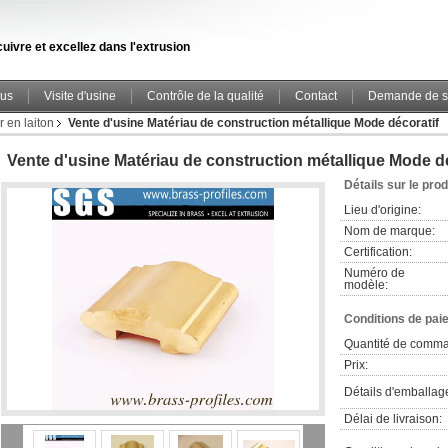
uivre et excellez dans l'extrusion
ous
Visite d'usine
Contrôle de la qualité
Contact
Demande de s
 en laiton
Vente d'usine Matériau de construction métallique Mode décoratif
Vente d'usine Matériau de construction métallique Mode dé
Détails sur le prod
Lieu d'origine:
Nom de marque:
Certification:
Numéro de
modèle:
Conditions de pai
Quantité de comm
Prix:
Détails d'emballag
Délai de livraison: