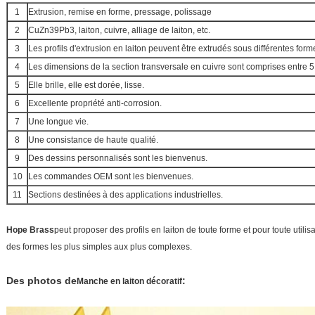
1
Extrusion, remise en forme, pressage, polissage
2
CuZn39Pb3, laiton, cuivre, alliage de laiton, etc.
3
Les profils d'extrusion en laiton peuvent être extrudés sous différentes form
4
Les dimensions de la section transversale en cuivre sont comprises entre
5
Elle brille, elle est dorée, lisse.
6
Excellente propriété anti-corrosion.
7
Une longue vie.
8
Une consistance de haute qualité.
9
Des dessins personnalisés sont les bienvenus.
10
Les commandes OEM sont les bienvenues.
11
Sections destinées à des applications industrielles.
Hope Brass
peut proposer des profils en laiton de toute forme et pour toute utili
des formes les plus simples aux plus complexes.
Des photos de
:
Manche en laiton décoratif