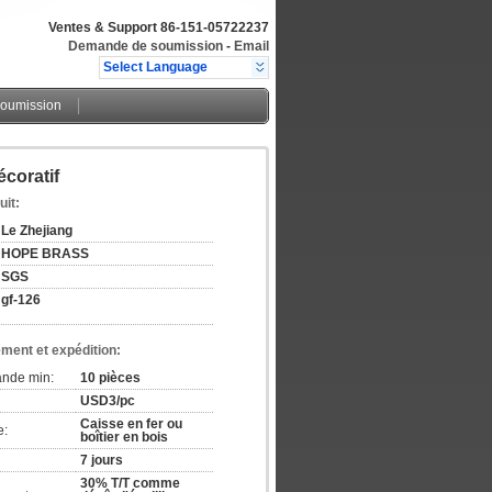
Ventes & Support
86-151-05722237
Demande de soumission
-
Email
Select Language
oumission
coratif
uit:
Le Zhejiang
HOPE BRASS
SGS
gf-126
ement et expédition:
ande min:
10 pièces
USD3/pc
Caisse en fer ou
e:
boîtier en bois
7 jours
30% T/T comme