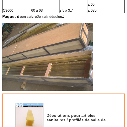
≤ 05
C3600
60 à 63
2.5 à 3.7
≤ 035
Paquet de
:
en cuivre
Je suis désolée.
Décorations pour articles
sanitaires / profilés de salle de
bain en laiton extrudé