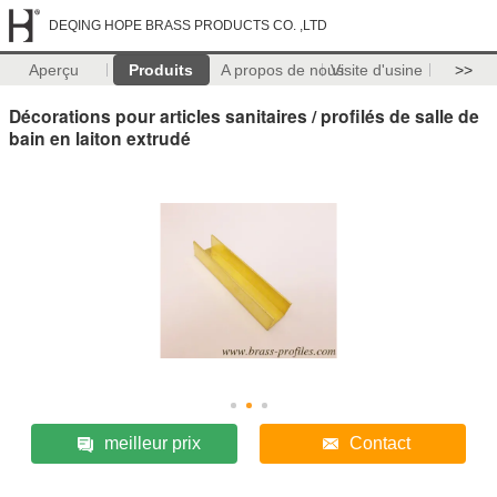
DEQING HOPE BRASS PRODUCTS CO. ,LTD
Aperçu
Produits
A propos de nous
Visite d'usine
>>
Décorations pour articles sanitaires / profilés de salle de
bain en laiton extrudé
meilleur prix
Contact