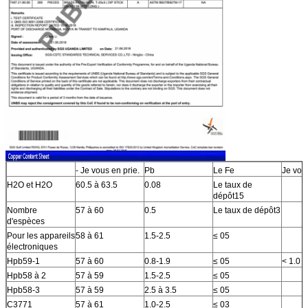
- Je vous en prie.
Pb
Le Fe
Je vous
H2O et H2O
60.5 à 63.5
0.08
Le taux de
dépôt15
Nombre
57 à 60
0.5
Le taux de dépôt3
d'espèces
Pour les appareils
58 à 61
1.5-2.5
≤ 05
électroniques
Hpb59-1
57 à 60
0.8-1.9
≤ 05
< 1.0
Hpb58 à 2
57 à 59
1.5-2.5
≤ 05
Hpb58-3
57 à 59
2.5 à 3.5
≤ 05
C3771
57 à 61
1.0-2.5
≤ 03