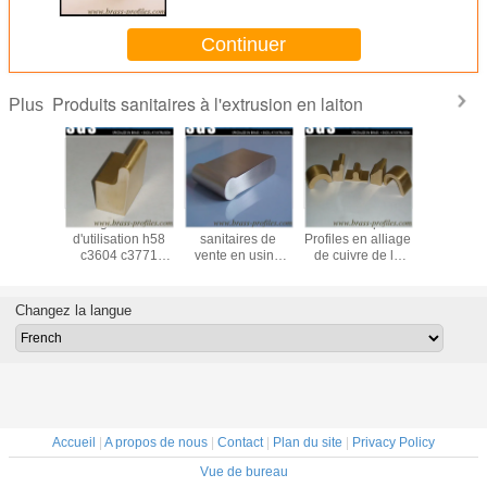
Continuer
Produits sanitaires à l'extrusion en laiton
Plus
en gros
Longue durée
Profiles en laiton
Meilleur prix
Profi
 formes
d'utilisation h58
sanitaires de
Profiles en alliage
d'équip
uits
c3604 c3771
vente en usine
de cuivre de la
sanitair
s Profiles
Profiles de
durables avec
série C38500
laiton 
iage de
produits sanitaires
max 180 mm
C36000 H59 de
corros
vre
en laiton
produits sanitaires
fabriqué
Changez la langue
mesu
Accueil
|
A propos de nous
|
Contact
|
Plan du site
|
Privacy Policy
Vue de bureau