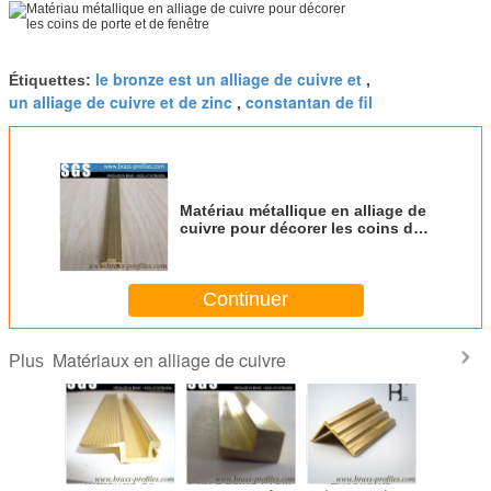
le bronze est un alliage de cuivre et
Étiquettes:
,
un alliage de cuivre et de zinc
constantan de fil
,
Matériau métallique en alliage de
cuivre pour décorer les coins de
porte et de fenêtre
Continuer
Matériaux en alliage de cuivre
Plus
 Hpb58
Matériau de
Prix d'usine Profil
Excellente
C3604 Pr