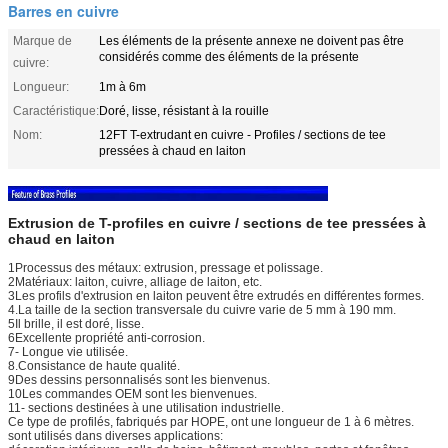
Barres en cuivre
Marque de
Les éléments de la présente annexe ne doivent pas être
considérés comme des éléments de la présente
cuivre:
Longueur:
1m à 6m
Caractéristique:
Doré, lisse, résistant à la rouille
Nom:
12FT T-extrudant en cuivre - Profiles / sections de tee
pressées à chaud en laiton
Extrusion de T-profiles en cuivre / sections de tee pressées à
chaud en laiton
1Processus des métaux: extrusion, pressage et polissage.
2Matériaux: laiton, cuivre, alliage de laiton, etc.
3Les profils d'extrusion en laiton peuvent être extrudés en différentes formes.
4.La taille de la section transversale du cuivre varie de 5 mm à 190 mm.
5Il brille, il est doré, lisse.
6Excellente propriété anti-corrosion.
7- Longue vie utilisée.
8.Consistance de haute qualité.
9Des dessins personnalisés sont les bienvenus.
10Les commandes OEM sont les bienvenues.
11- sections destinées à une utilisation industrielle.
Ce type de profilés, fabriqués par HOPE, ont une longueur de 1 à 6 mètres.
sont utilisés dans diverses applications: