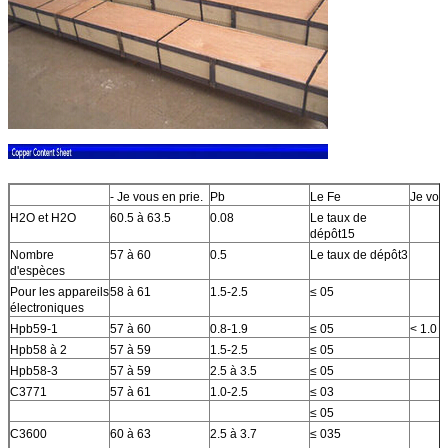
- Je vous en prie.
Pb
Le Fe
Je vous
H2O et H2O
60.5 à 63.5
0.08
Le taux de
dépôt15
Nombre
57 à 60
0.5
Le taux de dépôt3
d'espèces
Pour les appareils
58 à 61
1.5-2.5
≤ 05
électroniques
Hpb59-1
57 à 60
0.8-1.9
≤ 05
< 1.0
Hpb58 à 2
57 à 59
1.5-2.5
≤ 05
Hpb58-3
57 à 59
2.5 à 3.5
≤ 05
C3771
57 à 61
1.0-2.5
≤ 03
≤ 05
C3600
60 à 63
2.5 à 3.7
≤ 035