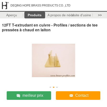
DEQING HOPE BRASS PRODUCTS CO. ,LTD
Aperçu
Produits
A propos de nous
Visite d'usine
>>
12FT T-extrudant en cuivre - Profiles / sections de tee
pressées à chaud en laiton
meilleur prix
Contact