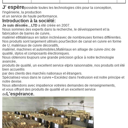
J' espère
possède toutes les technologies clés pour la conception,
l'ingénierie, la production
et un service de haute performance.
Introduction à la société:
Je suis désolée. , LTD
a été créée en 2007.
Nous sommes des experts dans la recherche, le développement et la
fabrication de barres de cuivre,
matériel et
Matériaux en laiton incliné
avec de nombreuses formes différentes.
Nos produits sont largement utilisés pour
Section de canal en cuivre en forme
de U
, matériaux de cuivre décoratifs,
matériel, machines et automobiles,
Matériaux en alliage de cuivre-zinc de
qualité
, stylos et composants électroniques.
Nous obtenons toujours une grande précision grâce à notre technologie
avancée,
produits de qualité, un excellent service et
prix raisonnable, nos produits ont été
bien accueillis
par des clients des marchés nationaux et étrangers.
Spécialisez-vous dans le cuivre • Excédez dans l'extrusion est notre principe et
notre devise.
Nous attendons avec impatience votre
les demandes de renseignements,
et vous offrant des produits de qualité et un excellent service
L'espérance.
de