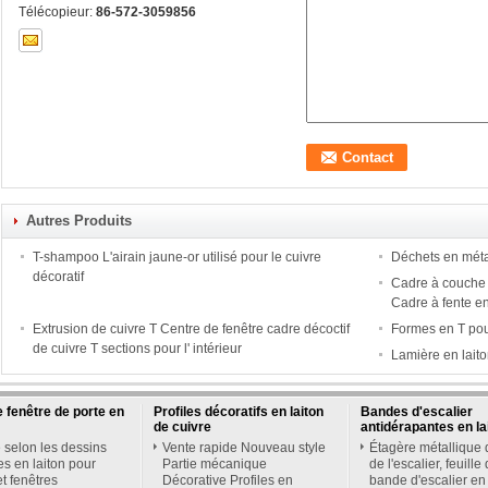
Télécopieur:
86-572-3059856
Autres Produits
T-shampoo L'airain jaune-or utilisé pour le cuivre
Déchets en méta
décoratif
Cadre à couche T
Cadre à fente en
Extrusion de cuivre T Centre de fenêtre cadre décoctif
Formes en T pour
de cuivre T sections pour l' intérieur
Lamière en laito
 fenêtre de porte en
Profiles décoratifs en laiton
Bandes d'escalier
de cuivre
antidérapantes en la
 selon les dessins
Vente rapide Nouveau style
Étagère métallique 
es en laiton pour
Partie mécanique
de l'escalier, feuille
et fenêtres
Décorative Profiles en
bande d'escalier en 