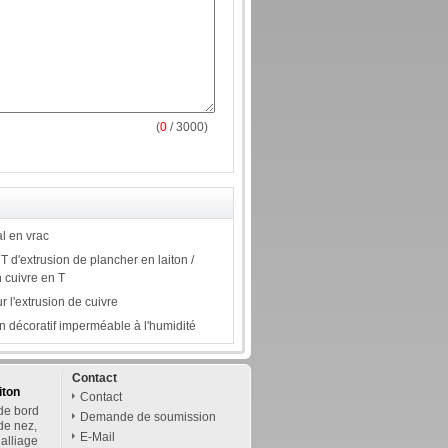
(
0
/ 3000)
l en vrac
 d'extrusion de plancher en laiton /
 cuivre en T
 l'extrusion de cuivre
n décoratif imperméable à l'humidité
Contact
iton
Contact
de bord
Demande de soumission
 de nez,
E-Mail
alliage