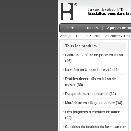
Je suis désolée. , LTD
Spécialisez-vous dans le c
Aperçu
Produits
A propos de n
Aperçu
Produits
Barres en cuivre
C380
Tous les produits
Cadre de fenêtre de porte en laiton
(46)
Lamière en U-canal extrudé
(43)
Profiles décoratifs en laiton de
cuivre
(38)
Plaque de barres en laiton
(32)
Matériaux en alliage de cuivre
(34)
Des poignées d'escalier en laiton
(44)
Sections de boulons de fermeture en