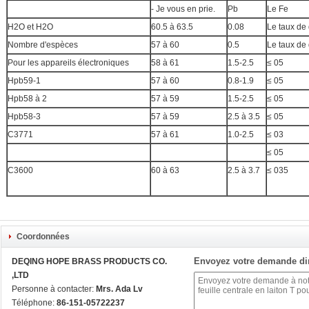
- Je vous en prie.
Pb
Le Fe
H2O et H2O
60.5 à 63.5
0.08
Le taux de
Nombre d'espèces
57 à 60
0.5
Le taux de
Pour les appareils électroniques
58 à 61
1.5-2.5
≤ 05
Hpb59-1
57 à 60
0.8-1.9
≤ 05
Hpb58 à 2
57 à 59
1.5-2.5
≤ 05
Hpb58-3
57 à 59
2.5 à 3.5
≤ 05
C3771
57 à 61
1.0-2.5
≤ 03
≤ 05
C3600
60 à 63
2.5 à 3.7
≤ 035
Coordonnées
Envoyez votre demande di
DEQING HOPE BRASS PRODUCTS CO.
,LTD
Personne à contacter:
Mrs. Ada Lv
Téléphone:
86-151-05722237