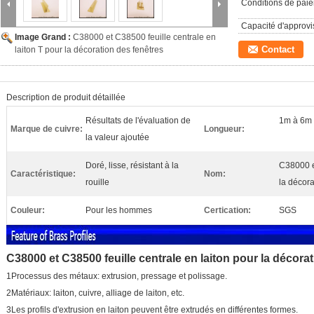
Conditions de pai
Capacité d'approv
Image Grand :
C38000 et C38500 feuille centrale en
Contact
laiton T pour la décoration des fenêtres
Description de produit détaillée
Résultats de l'évaluation de
1m à 6m
Marque de cuivre:
Longueur:
la valeur ajoutée
Doré, lisse, résistant à la
C38000 et
Caractéristique:
Nom:
rouille
la décora
Couleur:
Pour les hommes
Certication:
SGS
C38000 et C38500 feuille centrale en laiton pour la décora
1Processus des métaux: extrusion, pressage et polissage.
2Matériaux: laiton, cuivre, alliage de laiton, etc.
3Les profils d'extrusion en laiton peuvent être extrudés en différentes formes.