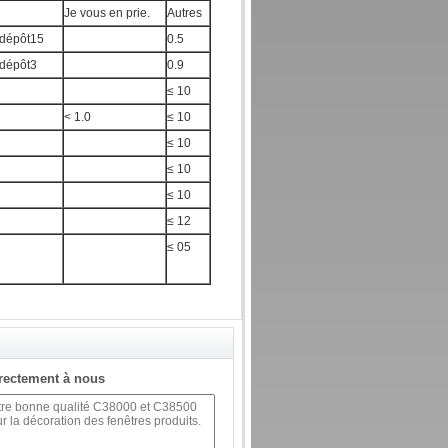
Je vous en prie.
Autres
 dépôt15
0.5
 dépôt3
0.9
≤ 10
< 1.0
≤ 10
≤ 10
≤ 10
≤ 10
≤ 12
≤ 05
rectement à nous