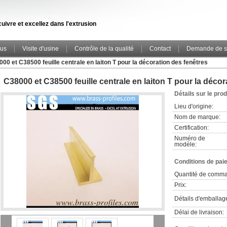
uivre et excellez dans l'extrusion
ous
Visite d'usine
Contrôle de la qualité
Contact
Demande de s
00 et C38500 feuille centrale en laiton T pour la décoration des fenêtres
C38000 et C38500 feuille centrale en laiton T pour la décor
Détails sur le prod
Lieu d'origine:
Nom de marque:
Certification:
Numéro de
modèle:
Conditions de pai
Quantité de comm
Prix:
Détails d'emballag
Délai de livraison: