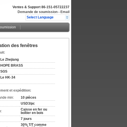
Ventes & Support
86-151-05722237
Demande de soumission
-
Email
Select Language
oumission
ation des fenêtres
uit:
Le Zhejiang
HOPE BRASS
SGS
Le HK-34
ement et expédition:
ande min:
10 pièces
USD3/pc
Caisse en fer ou
e:
boîtier en bois
7 jours
30% T/T comme