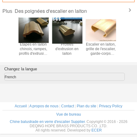
Des poignées d'escalier en laiton
Plus
en laiton
Étapes en laiton
Profiles
Escalier en laiton,
55% de c
s pour
chinois, rampes,
d'extrusion en
grille de l'escalier,
contenu en
ers et
profils d'extrusion
laiton
garde-corps
extrusion e
trades
en laiton
métallique
poignée d
iers en
fournisseur
moderne à vendre
l'esca
vre
Changez la langue
French
Accueil
|
A propos de nous
|
Contact
|
Plan du site
|
Privacy Policy
Vue de bureau
Chine balustrade en verre d'escalier Supplier.
Copyright © 2016 - 2026
DEQING HOPE BRASS PRODUCTS CO. ,LTD.
All rights reserved. Developed by
ECER