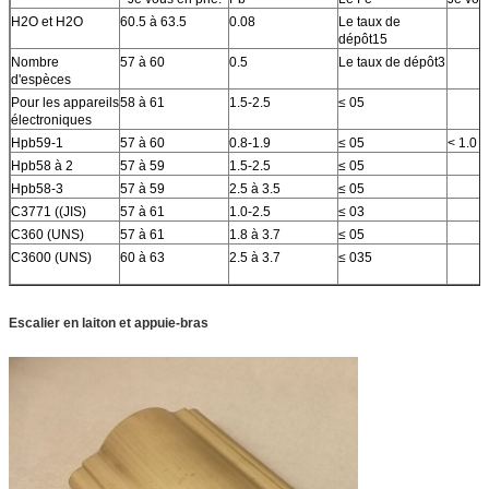
H2O et H2O
60.5 à 63.5
0.08
Le taux de
dépôt15
Nombre
57 à 60
0.5
Le taux de dépôt3
d'espèces
Pour les appareils
58 à 61
1.5-2.5
≤ 05
électroniques
Hpb59-1
57 à 60
0.8-1.9
≤ 05
< 1.0
Hpb58 à 2
57 à 59
1.5-2.5
≤ 05
Hpb58-3
57 à 59
2.5 à 3.5
≤ 05
C3771 ((JIS)
57 à 61
1.0-2.5
≤ 03
C360 (UNS)
57 à 61
1.8 à 3.7
≤ 05
C3600 (UNS)
60 à 63
2.5 à 3.7
≤ 035
Escalier en laiton et appuie-bras