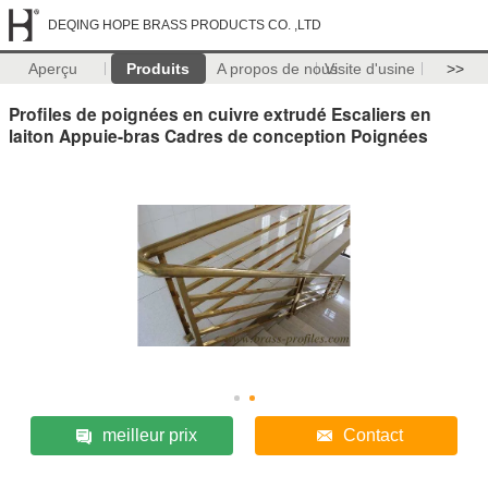
DEQING HOPE BRASS PRODUCTS CO. ,LTD
Aperçu
Produits
A propos de nous
Visite d'usine
>>
Profiles de poignées en cuivre extrudé Escaliers en
laiton Appuie-bras Cadres de conception Poignées
meilleur prix
Contact