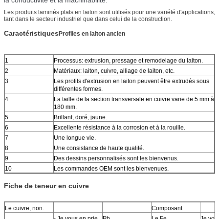
Les produits laminés plats en laiton sont utilisés pour une variété d'applications,
tant dans le secteur industriel que dans celui de la construction.
Caractéristiques
Profiles en laiton ancien
1
Processus: extrusion, pressage et remodelage du laiton.
2
Matériaux: laiton, cuivre, alliage de laiton, etc.
3
Les profils d'extrusion en laiton peuvent être extrudés sous
différentes formes.
4
La taille de la section transversale en cuivre varie de 5 mm à
180 mm.
5
Brillant, doré, jaune.
6
Excellente résistance à la corrosion et à la rouille.
7
Une longue vie.
8
Une consistance de haute qualité.
9
Des dessins personnalisés sont les bienvenus.
10
Les commandes OEM sont les bienvenues.
Fiche de teneur en cuivre
Le cuivre, non.
Composant
- Je vous en prie.
Pb
Le Fe
Je vous