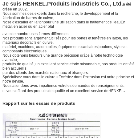
Je suis HENKEL.
Produits industriels Co., Ltd.
a été
créée en 2002.
Nous sommes des experts dans la recherche, le développement et la
fabrication de barres de cuivre,
Nose d'escalier en laiton
pour une utilisation dans le traitement de l'eau
En
métal, en acier ou en acier plat
avec de nombreuses formes différentes.
Nos produits sont largement
utilisés pour les portes et fenêtres en laiton, les
matériaux décoratifs en cuivre,
matériel, machines, automobiles, équipements sanitaires,
boulons, stylos et
composants électroniques.
Nous obtenons toujours une grande précision grâce à notre technologie
avancée,
produits de qualité, un excellent service et
prix raisonnable, nos produits ont été
bien accueillis
par des clients des marchés nationaux et étrangers.
Spécialisez-vous dans le cuivre • Excédez dans l'extrusion est notre principe et
notre devise.
Nous attendons avec impatience votre
les demandes de renseignements,
.
et vous offrant des produits de qualité et un excellent service de
HENKEL
Rapport sur les essais de produits