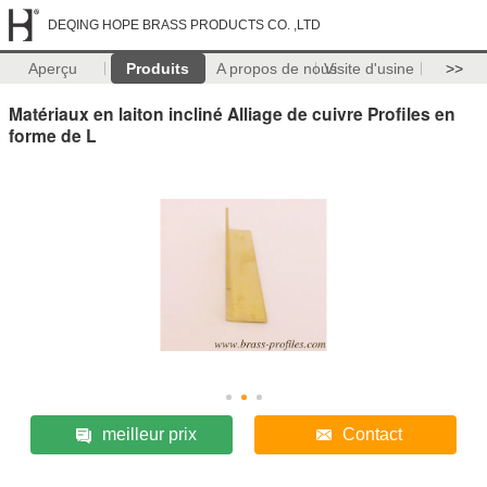
DEQING HOPE BRASS PRODUCTS CO. ,LTD
Aperçu
Produits
A propos de nous
Visite d'usine
>>
Matériaux en laiton incliné Alliage de cuivre Profiles en
forme de L
meilleur prix
Contact