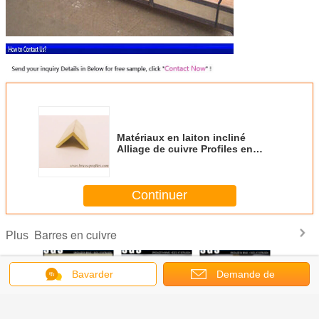
Matériaux en laiton incliné
Alliage de cuivre Profiles en
forme de L
Continuer
Barres en cuivre
Plus
Bavarder
Demande de
soumission
couche T
Extrusion de
Formes en T pour
Lamière en laiton
T-sha