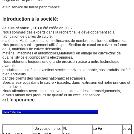
et un service de haute performance.
Introduction à la société:
Je suis désolée. , LTD
a été créée en 2007.
Nous sommes des experts dans la recherche, le développement et la
fabrication de barres de cuivre,
matériel et
Matériaux en laiton incliné
avec de nombreuses formes différentes.
Nos produits sont largement utilisés pour
Section de canal en cuivre en forme
de U
, matériaux de cuivre décoratifs,
matériel, machines et automobiles,
Matériaux en alliage de cuivre-zinc de
qualité
, stylos et composants électroniques.
Nous obtenons toujours une grande précision grâce à notre technologie
avancée,
produits de qualité, un excellent service et
prix raisonnable, nos produits ont été
bien accueillis
par des clients des marchés nationaux et étrangers.
Spécialisez-vous dans le cuivre • Excédez dans l'extrusion est notre principe et
notre devise.
Nous attendons avec impatience votre
les demandes de renseignements,
et vous offrant des produits de qualité et un excellent service
L'espérance.
de
- Je vous en prie.
Pb
Le Fe
Je vous