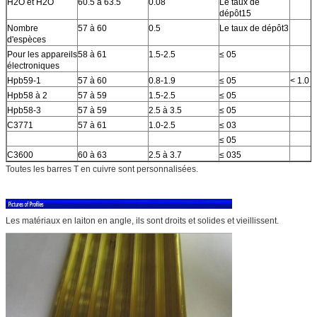
H2O et H2O
60.5 à 63.5
0.08
Le taux de
dépôt15
Nombre
57 à 60
0.5
Le taux de dépôt3
d'espèces
Pour les appareils
58 à 61
1.5-2.5
≤ 05
électroniques
Hpb59-1
57 à 60
0.8-1.9
≤ 05
< 1.0
Hpb58 à 2
57 à 59
1.5-2.5
≤ 05
Hpb58-3
57 à 59
2.5 à 3.5
≤ 05
C3771
57 à 61
1.0-2.5
≤ 03
≤ 05
C3600
60 à 63
2.5 à 3.7
≤ 035
Toutes les barres T en cuivre sont personnalisées.
Les matériaux en laiton en angle, ils sont droits et solides et vieillissent.