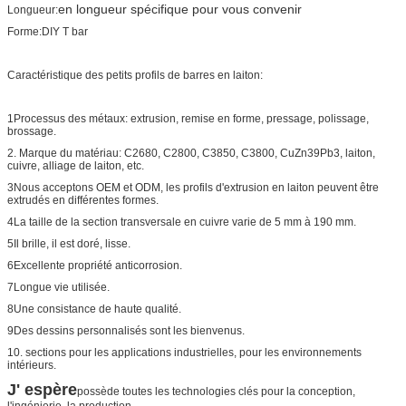
en longueur spécifique pour vous convenir
Longueur:
Forme:DIY T bar
Caractéristique des petits profils de barres en laiton:
1Processus des métaux: extrusion, remise en forme, pressage, polissage,
brossage.
2. Marque du matériau: C2680, C2800, C3850, C3800, CuZn39Pb3, laiton,
cuivre, alliage de laiton, etc.
3Nous acceptons OEM et ODM, les profils d'extrusion en laiton peuvent être
extrudés en différentes formes.
4La taille de la section transversale en cuivre varie de 5 mm à 190 mm.
5Il brille, il est doré, lisse.
6Excellente propriété anticorrosion.
7Longue vie utilisée.
8Une consistance de haute qualité.
9Des dessins personnalisés sont les bienvenus.
10. sections pour les applications industrielles, pour les environnements
intérieurs.
J' espère
possède toutes les technologies clés pour la conception,
l'ingénierie, la production