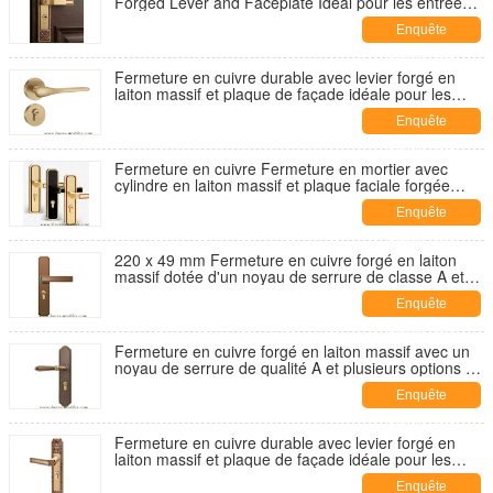
Forged Lever and Faceplate Idéal pour les entrées
et les applications sur le bois
Enquête
maintenant
Fermeture en cuivre durable avec levier forgé en
laiton massif et plaque de façade idéale pour les
applications d'entrée et de façade sur les portes en
Enquête
bois et en métal
maintenant
Fermeture en cuivre Fermeture en mortier avec
cylindre en laiton massif et plaque faciale forgée
Idéal pour les portes en bois et en métal de classe A
Enquête
maintenant
220 x 49 mm Fermeture en cuivre forgé en laiton
massif dotée d'un noyau de serrure de classe A et
de plusieurs options de serrure en mortier
Enquête
compatibles avec les portes en bois et en métal
maintenant
Fermeture en cuivre forgé en laiton massif avec un
noyau de serrure de qualité A et plusieurs options de
serrure en mortier compatibles avec des portes en
Enquête
bois et en métal
maintenant
Fermeture en cuivre durable avec levier forgé en
laiton massif et plaque de façade idéale pour les
applications d'entrée et de façade sur les portes en
Enquête
bois et en métal