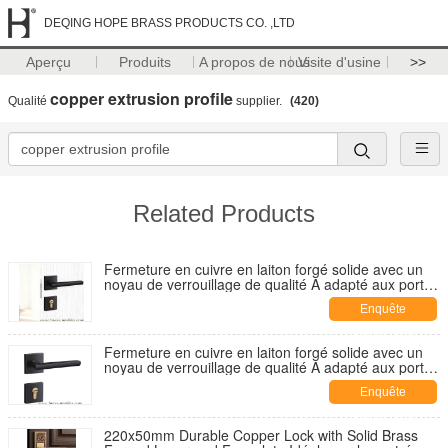
DEQING HOPE BRASS PRODUCTS CO. ,LTD
Aperçu
Produits
A propos de nous
Visite d'usine
>>
copper extrusion profile
Qualité
supplier.
(420)
Related Products
Fermeture en cuivre en laiton forgé solide avec un
noyau de verrouillage de qualité A adapté aux portes
en bois et en métal et à plusieurs options de
Enquête
verrouillage en mortier
maintenant
Fermeture en cuivre en laiton forgé solide avec un
noyau de verrouillage de qualité A adapté aux portes
en bois et en métal et à plusieurs options de
Enquête
verrouillage en mortier
maintenant
220x50mm Durable Copper Lock with Solid Brass