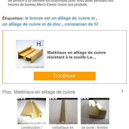
de service à la clientèle est disponible pour vous aider pendant nos
heures de bureau.Merci d'avoir choisi nos produits.
le bronze est un alliage de cuivre et
Étiquettes:
,
un alliage de cuivre et de zinc
constantan de fil
,
Matériaux en alliage de cuivre
résistant à la rouille La
protection ultime de vos produits
Continuer
Matériaux en alliage de cuivre
Plus
C3604 Profiles
C38500 Sections
C38500 Hpb58
Matéria
d'extrusion en
d'extrusion en
en laiton
construc