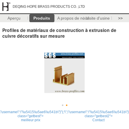
DEQING HOPE BRASS PRODUCTS CO. ,LTD
Aperçu
Produits
A propos de nous
Visite d'usine
>>
Profiles de matériaux de construction à extrusion de
cuivre décoratifs sur mesure
,\"username\":\"\\u5415\\u5ae6\\u541b\"}");'
\",\"username\":\"\\u5415\\u5ae6\\u541b\"}"
class="getbest">
class="getbest2">
meilleur prix
Contact