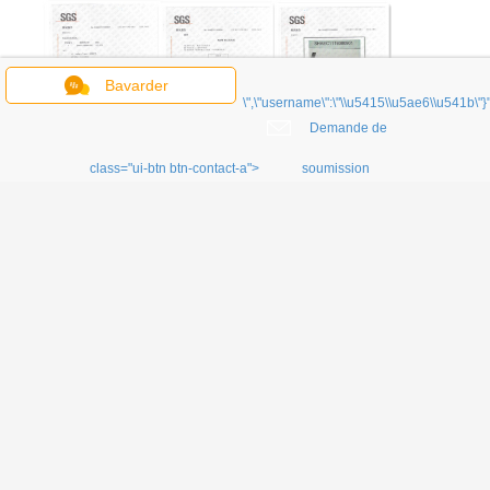
Bavarder
\",\"username\":\"\\u5415\\u5ae6\\u541b\"}"
Demande de
class="ui-btn btn-contact-a">
soumission
Comment nous contacter?
Envoyez votre demande Détails ci-dessous pour un
échantillon gratuit, cliquez sur "Contactez-nous
maintenant"!
le bronze est un alliage de cuivre et
Étiquettes:
,
un alliage de cuivre et de zinc
constantan de fil
,
Profiles de matériaux de
construction à extrusion de