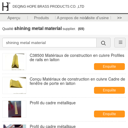
DEQING HOPE BRASS PRODUCTS CO. ,LTD
Aperçu
Produits
A propos de nous
Visite d'usine
>>
shining metal material
Qualité
supplier.
(69)
C38500 Matériaux de construction en cuivre Profiles
de rails en laiton
Enquête
maintenant
Conçu Matériaux de construction en cuivre Cadre de
fenêtre de porte en laiton
Enquête
maintenant
Profil du cadre métallique
Enquête
maintenant
Profil du cadre métallique