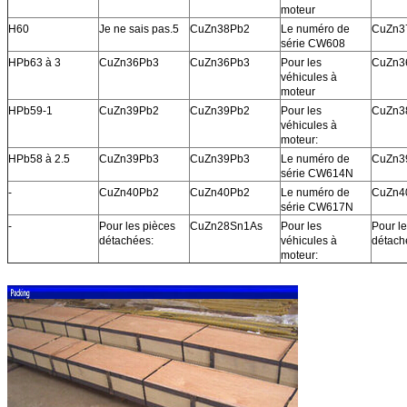
moteur
H60
Je ne sais pas.5
CuZn38Pb2
Le numéro de
CuZn3
série CW608
HPb63 à 3
CuZn36Pb3
CuZn36Pb3
Pour les
CuZn3
véhicules à
moteur
HPb59-1
CuZn39Pb2
CuZn39Pb2
Pour les
CuZn3
véhicules à
moteur:
HPb58 à 2.5
CuZn39Pb3
CuZn39Pb3
Le numéro de
CuZn3
série CW614N
-
CuZn40Pb2
CuZn40Pb2
Le numéro de
CuZn4
série CW617N
-
Pour les pièces
CuZn28Sn1As
Pour les
Pour l
détachées:
véhicules à
détach
moteur: