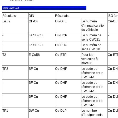
Résultats
DIN
Résultats
ISO (en
Le T2
OF-Cu
Cu-OFE
Le numéro
Cu-OF
d'immatriculation
du véhicule
-
Le SE-Cu
Cu-HCP
Le numéro de
-
série CW021
-
Le SE-Cu
Cu-PHC
Le numéro de
-
série CW020
T2
E-Cu58
Cu-ETP
Pour les
Cu-ET
véhicules à
moteur:
TP2
SF-Cu
Cu-DHP
Le code de
Cu-DH
référence est le
CW024A.
-
SF-Cu
Cu-DHP
Le code de
Cu-DH
référence est le
CW024A.
-
SF-Cu
Cu-DHP
Le code de
Cu-DL
référence est le
CW024A.
TP1
SW-Cu
Cu-DLP
Le nombre
Cu-DL
d'équipements