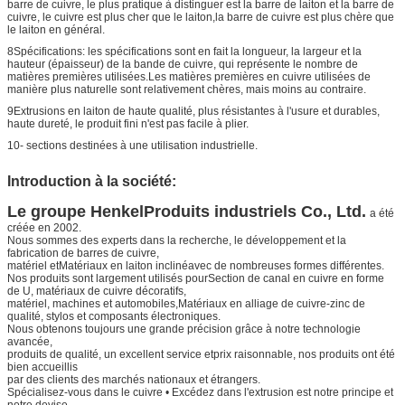
barre de cuivre, le plus pratique à distinguer est la barre de laiton et la barre de
cuivre, le cuivre est plus cher que le laiton,la barre de cuivre est plus chère que
le laiton en général.
8Spécifications: les spécifications sont en fait la longueur, la largeur et la
hauteur (épaisseur) de la bande de cuivre, qui représente le nombre de
matières premières utilisées.Les matières premières en cuivre utilisées de
manière plus naturelle sont relativement chères, mais moins au contraire.
9Extrusions en laiton de haute qualité, plus résistantes à l'usure et durables,
haute dureté, le produit fini n'est pas facile à plier.
10- sections destinées à une utilisation industrielle.
Introduction à la société:
Le groupe Henkel
Produits industriels Co., Ltd.
a été
créée en 2002.
Nous sommes des experts dans la recherche, le développement et la
fabrication de barres de cuivre,
matériel et
Matériaux en laiton incliné
avec de nombreuses formes différentes.
Nos produits sont largement utilisés pour
Section de canal en cuivre en forme
de U
, matériaux de cuivre décoratifs,
matériel, machines et automobiles,
Matériaux en alliage de cuivre-zinc de
qualité
, stylos et composants électroniques.
Nous obtenons toujours une grande précision grâce à notre technologie
avancée,
produits de qualité, un excellent service et
prix raisonnable, nos produits ont été
bien accueillis
par des clients des marchés nationaux et étrangers.
Spécialisez-vous dans le cuivre • Excédez dans l'extrusion est notre principe et
notre devise.