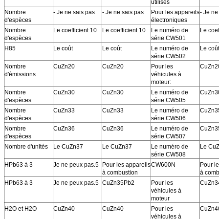
utilisés
Nombre
- Je ne sais pas
- Je ne sais pas
Pour les appareils
- Je ne
d'espèces
électroniques
Nombre
Le coefficient 10
Le coefficient 10
Le numéro de
Le coef
d'espèces
série CW501
H85
Le coût
Le coût
Le numéro de
Le coû
série CW502
Nombre
CuZn20
CuZn20
Pour les
CuZn2
d'émissions
véhicules à
moteur:
Nombre
CuZn30
CuZn30
Le numéro de
CuZn3
d'espèces
série CW505
Nombre
CuZn33
CuZn33
Le numéro de
CuZn3
d'espèces
série CW506
Nombre
CuZn36
CuZn36
Le numéro de
CuZn3
d'espèces
série CW507
Nombre d'unités
Le CuZn37
Le CuZn37
Le numéro de
Le Cu
série CW508
HPb63 à 3
Je ne peux pas.5
Pour les appareils
CW600N
Pour le
à combustion
à comb
HPb63 à 3
Je ne peux pas.5
CuZn35Pb2
Pour les
CuZn3
véhicules à
moteur
H2O et H2O
CuZn40
CuZn40
Pour les
CuZn4
véhicules à