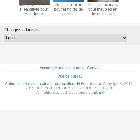
en cuivre
Tailles de section
Profil L en laiton
Profiles décoratifs
Profi
ant à la
H en cuivre pour
pour armoires de
pour meubles en
extrudan
Sections
les cadres de
cuisine
laiton massif
laiton à f
les en
fenêtres Barres H
Profiles pour
H résista
 pour le
en cuivre pour la
sections en laiton
rouil
 fenêtre
décoration
H
Changez la langue
Accueil
|
A propos de nous
|
Contact
Vue de bureau
Chine Lamière pour extruder des sections H
Fournisseur. Copyright © 2016 -
2025 DEQING HOPE BRASS PRODUCTS CO. ,LTD.
All rights reserved. Developed by
ECER