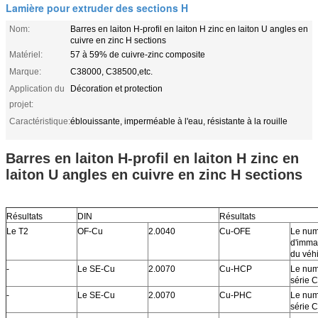
Lamière pour extruder des sections H
Nom:
Barres en laiton H-profil en laiton H zinc en laiton U angles en
cuivre en zinc H sections
Matériel:
57 à 59% de cuivre-zinc composite
Marque:
C38000, C38500,etc.
Application du
Décoration et protection
projet:
Caractéristique:
éblouissante, imperméable à l'eau, résistante à la rouille
Barres en laiton H-profil en laiton H zinc en
laiton U angles en cuivre en zinc H sections
Résultats
DIN
Résultats
Le T2
OF-Cu
2.0040
Cu-OFE
Le nu
d'immat
du véh
-
Le SE-Cu
2.0070
Cu-HCP
Le num
série 
-
Le SE-Cu
2.0070
Cu-PHC
Le num
série 