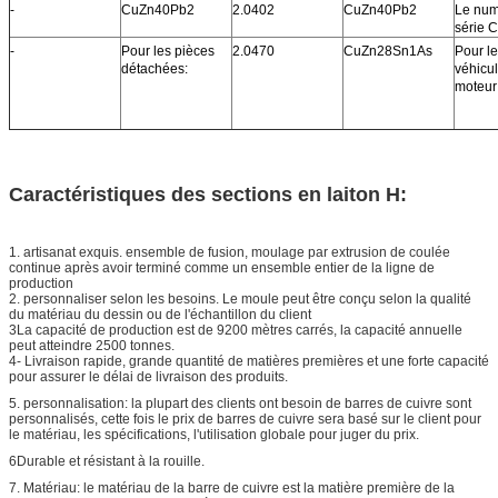
-
CuZn40Pb2
2.0402
CuZn40Pb2
Le num
série
-
Pour les pièces
2.0470
CuZn28Sn1As
Pour l
détachées:
véhicu
moteur
Caractéristiques des sections en laiton H:
1. artisanat exquis. ensemble de fusion, moulage par extrusion de coulée
continue après avoir terminé comme un ensemble entier de la ligne de
production
2. personnaliser selon les besoins. Le moule peut être conçu selon la qualité
du matériau du dessin ou de l'échantillon du client
3La capacité de production est de 9200 mètres carrés, la capacité annuelle
peut atteindre 2500 tonnes.
4- Livraison rapide, grande quantité de matières premières et une forte capacité
pour assurer le délai de livraison des produits.
5. personnalisation: la plupart des clients ont besoin de barres de cuivre sont
personnalisés, cette fois le prix de barres de cuivre sera basé sur le client pour
le matériau, les spécifications, l'utilisation globale pour juger du prix.
6Durable et résistant à la rouille.
7. Matériau: le matériau de la barre de cuivre est la matière première de la