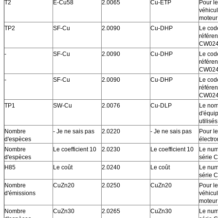
T2
E-Cu58
2.0065
Cu-ETP
Pour l
véhicu
moteur
TP2
SF-Cu
2.0090
Cu-DHP
Le cod
référen
CW024
-
SF-Cu
2.0090
Cu-DHP
Le cod
référen
CW024
-
SF-Cu
2.0090
Cu-DHP
Le cod
référen
CW024
TP1
SW-Cu
2.0076
Cu-DLP
Le no
d'équi
utilisés
Nombre
- Je ne sais pas
2.0220
- Je ne sais pas
Pour le
d'espèces
électr
Nombre
Le coefficient 10
2.0230
Le coefficient 10
Le num
d'espèces
série 
H85
Le coût
2.0240
Le coût
Le num
série 
Nombre
CuZn20
2.0250
CuZn20
Pour l
d'émissions
véhicu
moteur
Nombre
CuZn30
2.0265
CuZn30
Le num