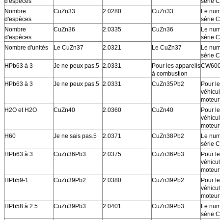
d'espèces
série 
Nombre
CuZn33
2.0280
CuZn33
Le num
d'espèces
série 
Nombre
CuZn36
2.0335
CuZn36
Le num
d'espèces
série 
Nombre d'unités
Le CuZn37
2.0321
Le CuZn37
Le num
série 
HPb63 à 3
Je ne peux pas.5
2.0331
Pour les appareils
CW60
à combustion
HPb63 à 3
Je ne peux pas.5
2.0331
CuZn35Pb2
Pour l
véhicu
moteur
H2O et H2O
CuZn40
2.0360
CuZn40
Pour l
véhicu
moteur
H60
Je ne sais pas.5
2.0371
CuZn38Pb2
Le num
série 
HPb63 à 3
CuZn36Pb3
2.0375
CuZn36Pb3
Pour l
véhicu
moteur
HPb59-1
CuZn39Pb2
2.0380
CuZn39Pb2
Pour l
véhicu
moteur
HPb58 à 2.5
CuZn39Pb3
2.0401
CuZn39Pb3
Le num
série