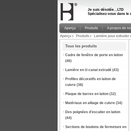
Je suis désolée. , LTD
Spécialisez-vous dans le c
Aperçu
Produits
A propos de n
Aperçu
Produits
Lamière pour extruder 
Tous les produits
Cadre de fenêtre de porte en laiton
(46)
Lamière en U-canal extrudé
(43)
Profiles décoratifs en laiton de
cuivre
(38)
Plaque de barres en laiton
(32)
Matériaux en alliage de cuivre
(34)
Des poignées d'escalier en laiton
(44)
Sections de boulons de fermeture en