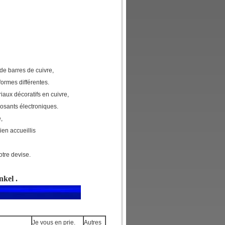
de barres de cuivre,
ormes différentes.
riaux décoratifs en cuivre,
posants électroniques.
,
ien accueillis
otre devise.
nkel
.
Je vous en prie.
Autres