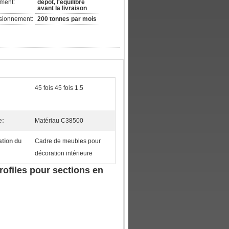
ement:
dépôt, l'équilibre
avant la livraison
isionnement:
200 tonnes par mois
45 fois 45 fois 1.5
e:
Matériau C38500
ation du
Cadre de meubles pour
décoration intérieure
rofiles pour sections en