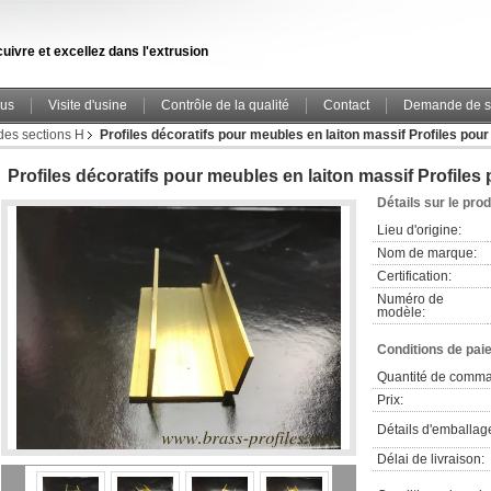
uivre et excellez dans l'extrusion
ous
Visite d'usine
Contrôle de la qualité
Contact
Demande de s
des sections H
Profiles décoratifs pour meubles en laiton massif Profiles pour
Profiles décoratifs pour meubles en laiton massif Profiles 
Détails sur le prod
Lieu d'origine:
Nom de marque:
Certification:
Numéro de
modèle:
Conditions de pai
Quantité de comm
Prix:
Détails d'emballag
Délai de livraison: