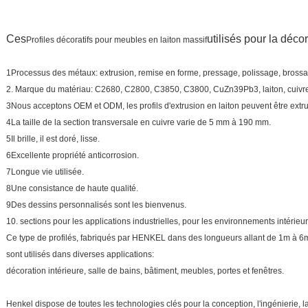
Ces
utilisés pour la déco
Profiles décoratifs pour meubles en laiton massif
1Processus des métaux: extrusion, remise en forme, pressage, polissage, bross
2. Marque du matériau: C2680, C2800, C3850, C3800, CuZn39Pb3, laiton, cuivre, a
3Nous acceptons OEM et ODM, les profils d'extrusion en laiton peuvent être extru
4La taille de la section transversale en cuivre varie de 5 mm à 190 mm.
5Il brille, il est doré, lisse.
6Excellente propriété anticorrosion.
7Longue vie utilisée.
8Une consistance de haute qualité.
9Des dessins personnalisés sont les bienvenus.
10. sections pour les applications industrielles, pour les environnements intérieur
Ce type de profilés, fabriqués par HENKEL dans des longueurs allant de 1m à 6
sont utilisés dans diverses applications:
décoration intérieure, salle de bains, bâtiment, meubles, portes et fenêtres.
Henkel dispose de toutes les technologies clés pour la conception, l'ingénierie, l