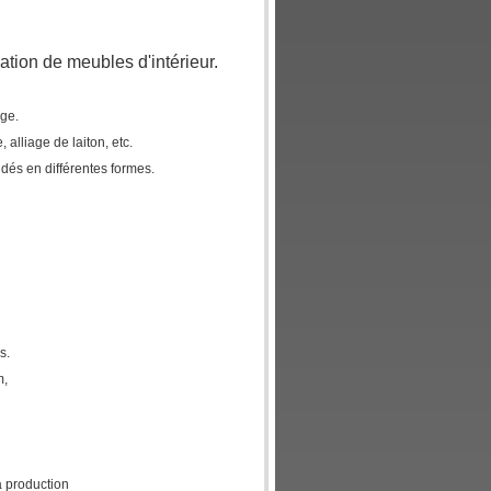
ration de meubles d'intérieur.
age.
lliage de laiton, etc.
dés en différentes formes.
s.
m,
a production