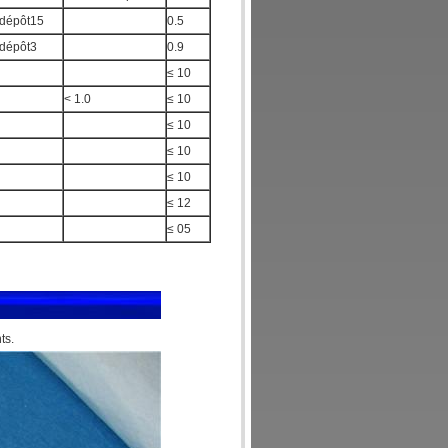
 dépôt15
0.5
 dépôt3
0.9
≤ 10
< 1.0
≤ 10
≤ 10
≤ 10
≤ 10
≤ 12
≤ 05
ts.