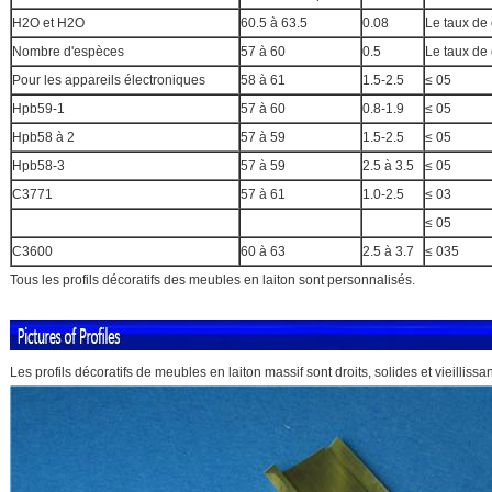
H2O et H2O
60.5 à 63.5
0.08
Le taux de
Nombre d'espèces
57 à 60
0.5
Le taux de
Pour les appareils électroniques
58 à 61
1.5-2.5
≤ 05
Hpb59-1
57 à 60
0.8-1.9
≤ 05
Hpb58 à 2
57 à 59
1.5-2.5
≤ 05
Hpb58-3
57 à 59
2.5 à 3.5
≤ 05
C3771
57 à 61
1.0-2.5
≤ 03
≤ 05
C3600
60 à 63
2.5 à 3.7
≤ 035
Tous les profils décoratifs des meubles en laiton sont personnalisés.
Les profils décoratifs de meubles en laiton massif sont droits, solides et vieillissan