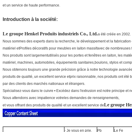
et un service de haute performance.
Introduction à la société:
Le groupe Henkel
Produits industriels Co., Ltd.
a été créée en 2002.
Nous sommes des experts dans la recherche, le développement et la fabrication 
matériel et
Profiles décoratifs pour meubles en laiton massif
avec de nombreuses f
Nos produits sont largement
utilisés pour les portes et fenêtres en laiton, les maté
matériel, machines, automobiles, équipements sanitaires,
boulons, stylos et com
Nous obtenons toujours une grande précision grâce à notre technologie avancée
produits de qualité, un excellent service et
prix raisonnable, nos produits ont été b
par des clients des marchés nationaux et étrangers.
Spécialisez-vous dans le cuivre • Excédez dans l'extrusion est notre principe et n
Nous attendons avec impatience votre
les demandes de renseignements,
Le groupe He
et vous offrant des produits de qualité et un excellent service de
- Je vous en prie.
Pb
Le Fe