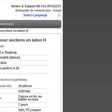
Ventes & Support
86-151-05722237
Demande de soumission
-
Email
Select Language
oumission
 sections en laiton H
pour sections en laiton H
uit:
Le Zhejiang
HOPE BRASS
SGS
Lamière H 25
ement et expédition:
ande min:
10 pièces
USD3/pc
Caisse en fer ou
e:
boîtier en bois
7 jours
30% T/T comme