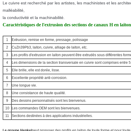
Le cuivre est recherché par les artistes, les machinistes et les archit
malléabilité,
la conductivité et la machinabilité.
Caractéristiques de l'extrusion des sections de canaux H en laiton
1
Extrusion, remise en forme, pressage, polissage
2
CuZn39Pb3, laiton, cuivre, alliage de laiton, etc.
3
Les profils d'extrusion en laiton peuvent être extrudés sous différentes form
4
Les dimensions de la section transversale en cuivre sont comprises entre
5
Elle brille, elle est dorée, lisse.
6
Excellente propriété anti-corrosion.
7
Une longue vie.
8
Une consistance de haute qualité.
9
Des dessins personnalisés sont les bienvenus.
10
Les commandes OEM sont les bienvenues.
11
Sections destinées à des applications industrielles.
Le groupe Henkel
peut proposer des profils en laiton de toute forme et pour tout