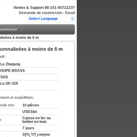
Ventes & Support
86-151-05722237
Demande de soumission
-
Email
Select Language
oumission
alisées à moins de 6 m
rsonnalisées à moins de 6 m
uit:
Le Zhejiang
HOPE BRASS
SGS
Le GF-329
ement et expédition:
ande min:
10 pièces
USD3/pc
Caisse en fer ou
e:
boîtier en bois
7 jours
30% T/T comme