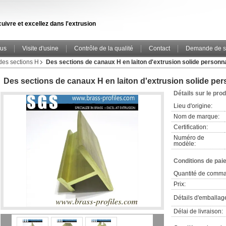
uivre et excellez dans l'extrusion
ous
Visite d'usine
Contrôle de la qualité
Contact
Demande de s
des sections H
Des sections de canaux H en laiton d'extrusion solide personn
Des sections de canaux H en laiton d'extrusion solide pe
Détails sur le prod
Lieu d'origine:
Nom de marque:
Certification:
Numéro de
modèle:
Conditions de pai
Quantité de comm
Prix:
Détails d'emballag
Délai de livraison: