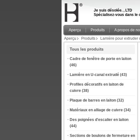
Je suis désolée. , LTD
Spécialisez-vous dans le c
Aperçu
Produits
A propos de n
Aperçu
Produits
Lamière pour extruder 
Tous les produits
Cadre de fenêtre de porte en laiton
(46)
Lamière en U-canal extrudé
(43)
Profiles décoratifs en laiton de
cuivre
(38)
Plaque de barres en laiton
(32)
Matériaux en alliage de cuivre
(34)
Des poignées d'escalier en laiton
(44)
Sections de boulons de fermeture en