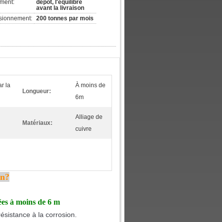
ement:
dépôt, l'équilibre
avant la livraison
isionnement:
200 tonnes par mois
r la
À moins de
Longueur:
6m
Alliage de
Matériaux:
cuivre
on?
ées à moins de 6 m
résistance à la corrosion.